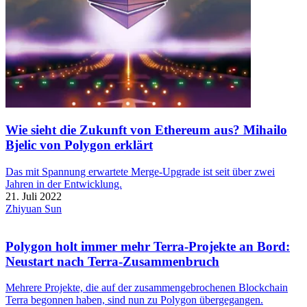
Wie sieht die Zukunft von Ethereum aus? Mihailo
Bjelic von Polygon erklärt
Das mit Spannung erwartete Merge-Upgrade ist seit über zwei
Jahren in der Entwicklung.
21. Juli 2022
Zhiyuan Sun
Polygon holt immer mehr Terra-Projekte an Bord:
Neustart nach Terra-Zusammenbruch
Mehrere Projekte, die auf der zusammengebrochenen Blockchain
Terra begonnen haben, sind nun zu Polygon übergegangen.