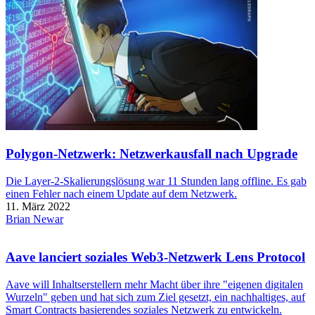
Polygon-Netzwerk: Netzwerkausfall nach Upgrade
Die Layer-2-Skalierungslösung war 11 Stunden lang offline. Es gab
einen Fehler nach einem Update auf dem Netzwerk.
11. März 2022
Brian Newar
Aave lanciert soziales Web3-Netzwerk Lens Protocol
Aave will Inhaltserstellern mehr Macht über ihre "eigenen digitalen
Wurzeln" geben und hat sich zum Ziel gesetzt, ein nachhaltiges, auf
Smart Contracts basierendes soziales Netzwerk zu entwickeln.