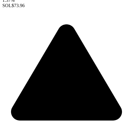
1.37%
SOL
$73.96