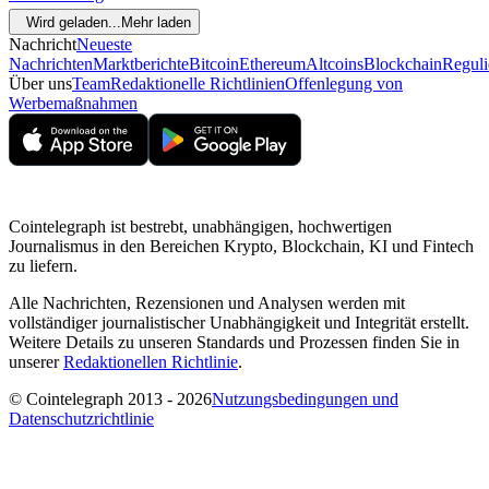
Wird geladen...
Mehr laden
Nachricht
Neueste
Nachrichten
Marktberichte
Bitcoin
Ethereum
Altcoins
Blockchain
Reguli
Über uns
Team
Redaktionelle Richtlinien
Offenlegung von
Werbemaßnahmen
Cointelegraph ist bestrebt, unabhängigen, hochwertigen
Journalismus in den Bereichen Krypto, Blockchain, KI und Fintech
zu liefern.
Alle Nachrichten, Rezensionen und Analysen werden mit
vollständiger journalistischer Unabhängigkeit und Integrität erstellt.
Weitere Details zu unseren Standards und Prozessen finden Sie in
unserer
Redaktionellen Richtlinie
.
© Cointelegraph 2013 - 2026
Nutzungsbedingungen und
Datenschutzrichtlinie