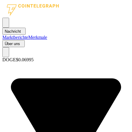
Nachricht
Marktberichte
Merkmale
Über uns
DOGE
$0.06995