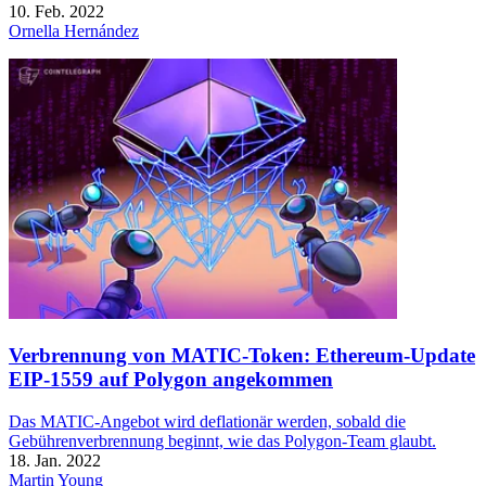
10. Feb. 2022
Ornella Hernández
Verbrennung von MATIC-Token: Ethereum-Update
EIP-1559 auf Polygon angekommen
Das MATIC-Angebot wird deflationär werden, sobald die
Gebührenverbrennung beginnt, wie das Polygon-Team glaubt.
18. Jan. 2022
Martin Young