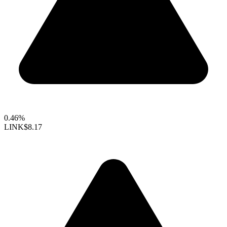
0.46%
LINK
$8.17