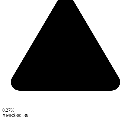
0.27%
XMR
$385.39