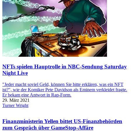
NFTs spielen Hauptrolle in NBC-Sendung Saturday
Night Live
"Jeder macht soviel Geld, können Sie bitte erklären, was ein NFT
ist?", wie der Komiker Pete Davidson als Eminem verkleidet fragte.
Er bekam eine Antwort in Rap-Form.
29. März 2021
Turner Wright
Finanzministerin Yellen bittet US-Finanzbehörden
zum Gespräch über GameStop-Affäre