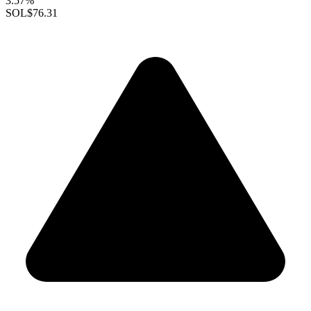
3.57%
SOL
$76.31