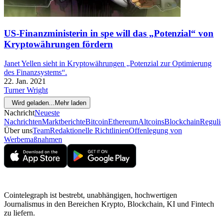
US-Finanzministerin in spe will das „Potenzial“ von
Kryptowährungen fördern
Janet Yellen sieht in Kryptowährungen „Potenzial zur Optimierung
des Finanzsystems“.
22. Jan. 2021
Turner Wright
Wird geladen...
Mehr laden
Nachricht
Neueste
Nachrichten
Marktberichte
Bitcoin
Ethereum
Altcoins
Blockchain
Reguli
Über uns
Team
Redaktionelle Richtlinien
Offenlegung von
Werbemaßnahmen
Cointelegraph ist bestrebt, unabhängigen, hochwertigen
Journalismus in den Bereichen Krypto, Blockchain, KI und Fintech
zu liefern.