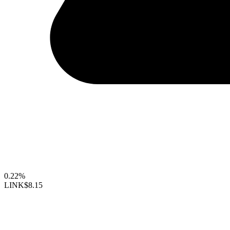
0.22%
LINK
$8.15