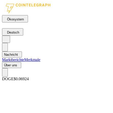
Ökosystem
Deutsch
Nachricht
Marktberichte
Merkmale
Über uns
DOGE
$0.06924