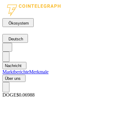
Ökosystem
Deutsch
Nachricht
Marktberichte
Merkmale
Über uns
DOGE
$0.06988