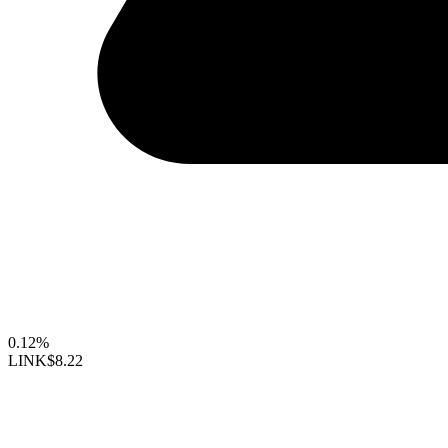
0.12%
LINK
$8.22