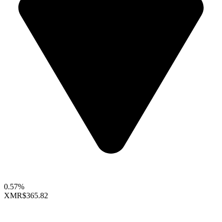
0.57%
XMR
$365.82