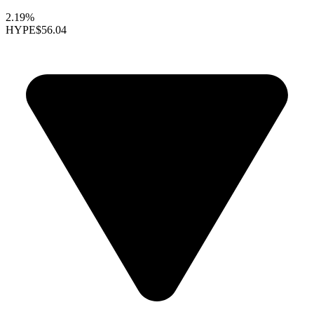
2.19%
HYPE
$56.04