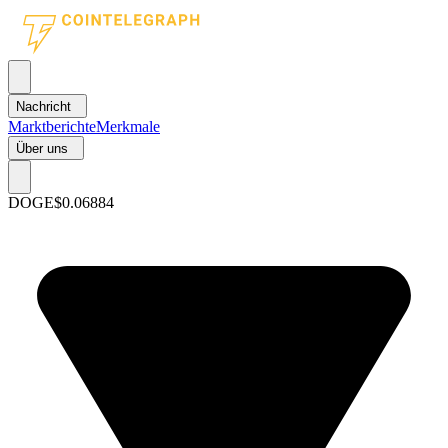
Nachricht
Marktberichte
Merkmale
Über uns
DOGE
$0.06884