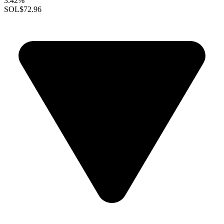
3.42%
SOL
$72.96