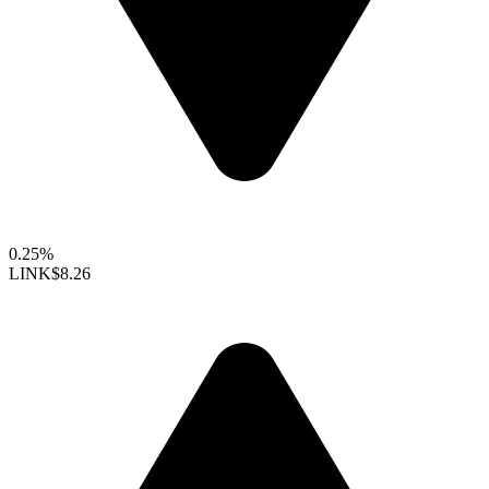
0.25%
LINK
$8.26