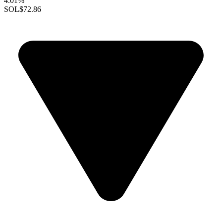
4.01%
SOL
$72.86