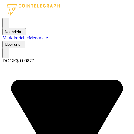
Nachricht
Marktberichte
Merkmale
Über uns
DOGE
$0.06877