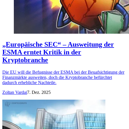
„Europäische SEC“ – Ausweitung der
ESMA erntet Kritik in der
Kryptobranche
Die EU will die Befugnisse der ESMA bei der Beuafsichtigung der
Finanzmärkte ausweiten, doch die Kryptobranche befürchtet
dadurch erhebliche Nachteile.
Zoltan Vardai
7. Dez. 2025