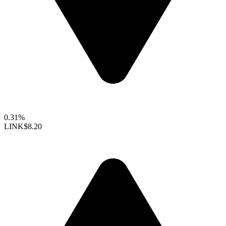
0.31%
LINK
$8.20