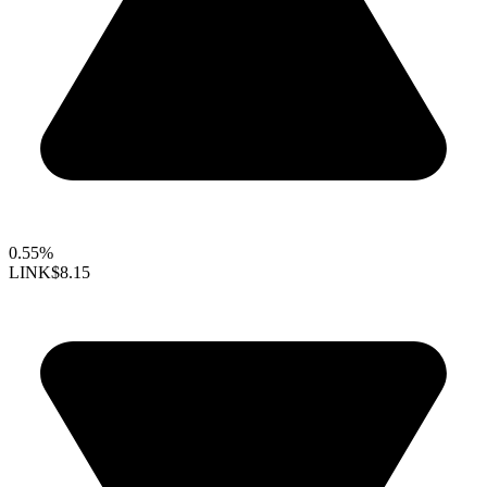
0.55%
LINK
$8.15