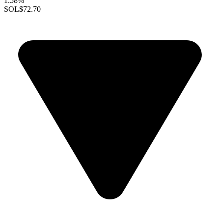
1.58%
SOL
$72.70