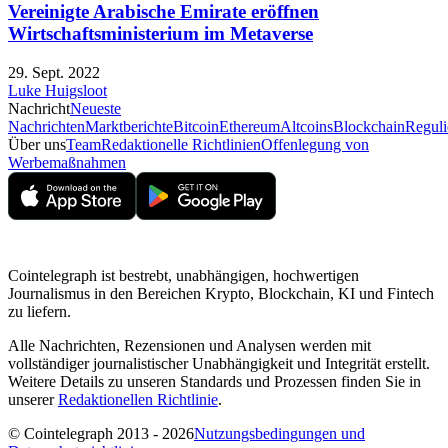
Vereinigte Arabische Emirate eröffnen
Wirtschaftsministerium im Metaverse
29. Sept. 2022
Luke Huigsloot
Nachricht
Neueste
Nachrichten
Marktberichte
Bitcoin
Ethereum
Altcoins
Blockchain
Reguli
Über uns
Team
Redaktionelle Richtlinien
Offenlegung von
Werbemaßnahmen
Cointelegraph ist bestrebt, unabhängigen, hochwertigen
Journalismus in den Bereichen Krypto, Blockchain, KI und Fintech
zu liefern.
Alle Nachrichten, Rezensionen und Analysen werden mit
vollständiger journalistischer Unabhängigkeit und Integrität erstellt.
Weitere Details zu unseren Standards und Prozessen finden Sie in
unserer
Redaktionellen Richtlinie
.
© Cointelegraph 2013 - 2026
Nutzungsbedingungen und