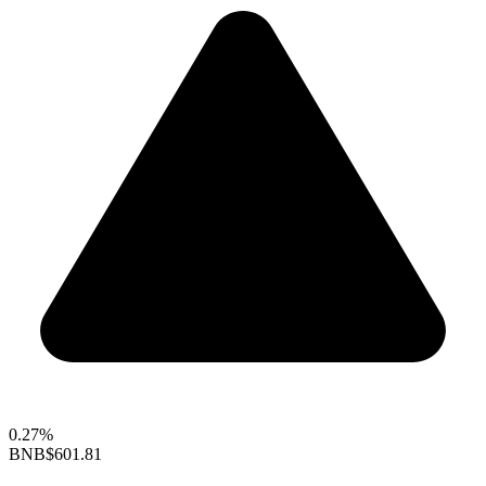
0.27%
BNB
$601.81