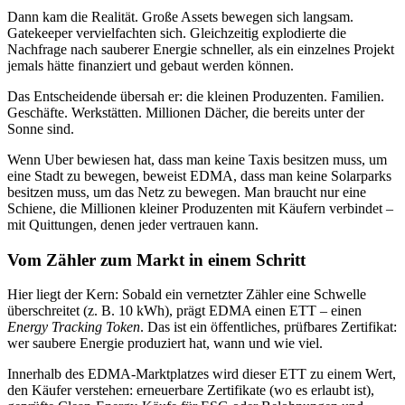
Dann kam die Realität. Große Assets bewegen sich langsam.
Gatekeeper vervielfachten sich. Gleichzeitig explodierte die
Nachfrage nach sauberer Energie schneller, als ein einzelnes Projekt
jemals hätte finanziert und gebaut werden können.
Das Entscheidende übersah er: die kleinen Produzenten. Familien.
Geschäfte. Werkstätten. Millionen Dächer, die bereits unter der
Sonne sind.
Wenn Uber bewiesen hat, dass man keine Taxis besitzen muss, um
eine Stadt zu bewegen, beweist EDMA, dass man keine Solarparks
besitzen muss, um das Netz zu bewegen. Man braucht nur eine
Schiene, die Millionen kleiner Produzenten mit Käufern verbindet –
mit Quittungen, denen jeder vertrauen kann.
Vom Zähler zum Markt in einem Schritt
Hier liegt der Kern: Sobald ein vernetzter Zähler eine Schwelle
überschreitet (z. B. 10 kWh), prägt EDMA einen ETT – einen
Energy Tracking Token
. Das ist ein öffentliches, prüfbares Zertifikat:
wer saubere Energie produziert hat, wann und wie viel.
Innerhalb des EDMA-Marktplatzes wird dieser ETT zu einem Wert,
den Käufer verstehen: erneuerbare Zertifikate (wo es erlaubt ist),