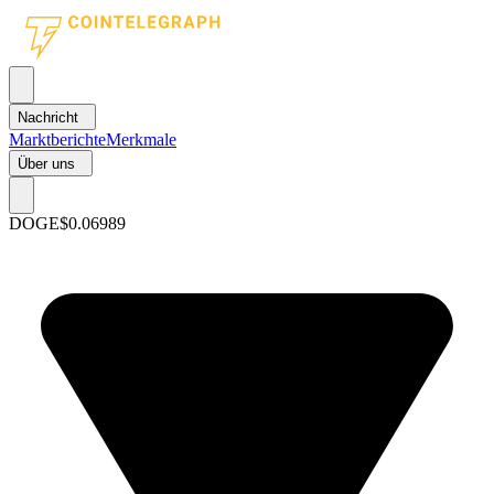
Nachricht
Marktberichte
Merkmale
Über uns
DOGE
$0.06989