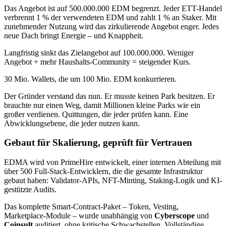
Das Angebot ist auf 500.000.000 EDM begrenzt. Jeder ETT-Handel
verbrennt 1 % der verwendeten EDM und zahlt 1 % an Staker. Mit
zunehmender Nutzung wird das zirkulierende Angebot enger. Jedes
neue Dach bringt Energie – und Knappheit.
Langfristig sinkt das Zielangebot auf 100.000.000. Weniger
Angebot + mehr Haushalts-Community = steigender Kurs.
30 Mio. Wallets, die um 100 Mio. EDM konkurrieren.
Der Gründer verstand das nun. Er musste keinen Park besitzen. Er
brauchte nur einen Weg, damit Millionen kleine Parks wie ein
großer verdienen. Quittungen, die jeder prüfen kann. Eine
Abwicklungsebene, die jeder nutzen kann.
Gebaut für Skalierung, geprüft für Vertrauen
EDMA wird von PrimeHire entwickelt, einer internen Abteilung mit
über 500 Full-Stack-Entwicklern, die die gesamte Infrastruktur
gebaut haben: Validator-APIs, NFT-Minting, Staking-Logik und KI-
gestützte Audits.
Das komplette Smart-Contract-Paket – Token, Vesting,
Marketplace-Module – wurde unabhängig von
Cyberscope
und
Coinsult
auditiert, ohne kritische Schwachstellen. Vollständige