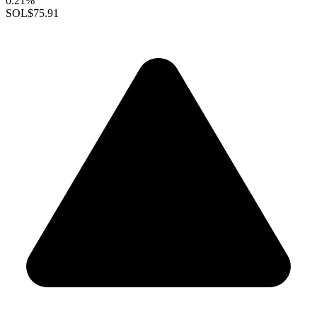
0.21%
SOL
$75.91