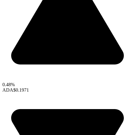
0.48%
ADA
$0.1971