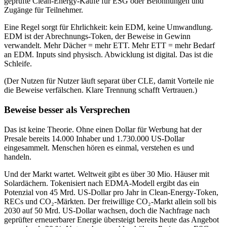
geprüfte Clean-Energy-Käufe für ESG oder Belohnungen und
Zugänge für Teilnehmer.
Eine Regel sorgt für Ehrlichkeit: kein EDM, keine Umwandlung.
EDM ist der Abrechnungs-Token, der Beweise in Gewinn
verwandelt. Mehr Dächer = mehr ETT. Mehr ETT = mehr Bedarf
an EDM. Inputs sind physisch. Abwicklung ist digital. Das ist die
Schleife.
(Der Nutzen für Nutzer läuft separat über CLE, damit Vorteile nie
die Beweise verfälschen. Klare Trennung schafft Vertrauen.)
Beweise besser als Versprechen
Das ist keine Theorie. Ohne einen Dollar für Werbung hat der
Presale bereits 14.000 Inhaber und 1.730.000 US-Dollar
eingesammelt. Menschen hören es einmal, verstehen es und
handeln.
Und der Markt wartet. Weltweit gibt es über 30 Mio. Häuser mit
Solardächern. Tokenisiert nach EDMA-Modell ergibt das ein
Potenzial von 45 Mrd. US-Dollar pro Jahr in Clean-Energy-Token,
RECs und CO₂-Märkten. Der freiwillige CO₂-Markt allein soll bis
2030 auf 50 Mrd. US-Dollar wachsen, doch die Nachfrage nach
geprüfter erneuerbarer Energie übersteigt bereits heute das Angebot