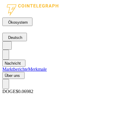
Ökosystem
Deutsch
Nachricht
Marktberichte
Merkmale
Über uns
DOGE
$0.06982