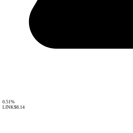
0.51%
LINK
$8.14