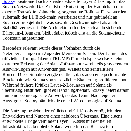
Solaxy
positioniert sich als erste dedizierte Layer-2-Lösung für das
Solana-Netzwerk. Das Ziel ist die Entlastung der Hauptchain durch
externe Transaktionsbündelung, sogenannte Rollups. Diese werden
außerhalb der L1-Blockchain verarbeitet und nur gebündelt an
Solana zurückgeführt – was sowohl Geschwindigkeit als auch
Stabilität verbessert. Die Architektur orientiert sich an bestehenden
Ethereum-Lösungen, bleibt dabei jedoch eng an die Solana-eigene
Toolchain angebunden.
Besonders relevant wurde dieses Vorhaben durch die
Netzüberlastungen im Zuge der Memecoin-Saison. Der Launch des
offiziellen Trump-Tokens (TRUMP) führte beispielsweise zu einer
extremen Belastung der Solana-Infrastruktur – mit teils gravierenden
Auswirkungen auf Anwendungen, Wallets und zentralisierte
Börsen. Diese Situation zeigte deutlich, dass auch eine performante
Blockchain wie Solana von zusätzlicher Skalierung profitieren kann.
Während frühere Kritiker Layer-2-Lösungen auf Solana als
überflüssig einstuften, gibt es Handlungsbedarf. Solaxy liefert darauf
nun eine technologische Antwort, so das Team. Nach eigener
Aussage ist Solaxy nämlich die erste L2-Technologie auf Solana.
Die Nutzung bestehender Wallets und CLI-Tools ermöglicht den
Entwicklern und Nutzern einen nahtlosen Übergang. Eine eigens
entwickelte Bridge verbindet Layer-1-Assets mit der neuen
Infrastruktur. Dabei bleibt Solana weiterhin das Basissystem –