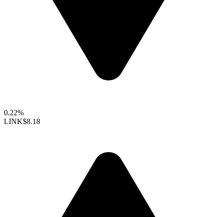
0.22%
LINK
$8.18