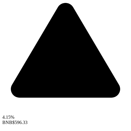
4.15%
BNB
$596.33