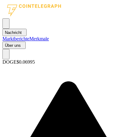
Nachricht
Marktberichte
Merkmale
Über uns
DOGE
$0.06995