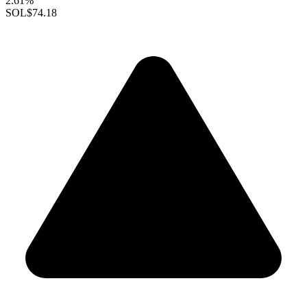
2.61%
SOL
$74.18