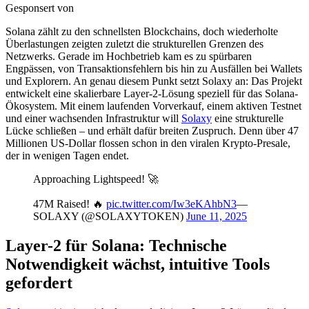
Gesponsert von
Solana zählt zu den schnellsten Blockchains, doch wiederholte
Überlastungen zeigten zuletzt die strukturellen Grenzen des
Netzwerks. Gerade im Hochbetrieb kam es zu spürbaren
Engpässen, von Transaktionsfehlern bis hin zu Ausfällen bei Wallets
und Explorern. An genau diesem Punkt setzt Solaxy an: Das Projekt
entwickelt eine skalierbare Layer-2-Lösung speziell für das Solana-
Ökosystem. Mit einem laufenden Vorverkauf, einem aktiven Testnet
und einer wachsenden Infrastruktur will
Solaxy
eine strukturelle
Lücke schließen – und erhält dafür breiten Zuspruch. Denn über 47
Millionen US-Dollar flossen schon in den viralen Krypto-Presale,
der in wenigen Tagen endet.
Approaching Lightspeed! 🚀
47M Raised! 🔥
pic.twitter.com/Iw3eKAhbN3
—
SOLAXY (@SOLAXYTOKEN)
June 11, 2025
Layer-2 für Solana: Technische
Notwendigkeit wächst, intuitive Tools
gefordert