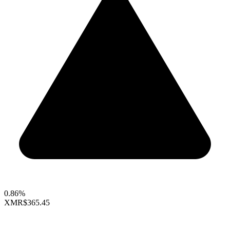
0.86%
XMR
$365.45