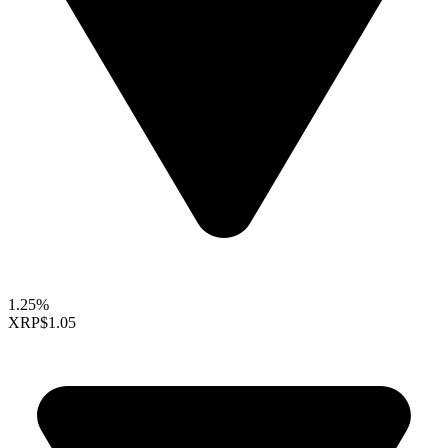
1.25%
XRP
$1.05