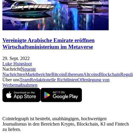
Vereinigte Arabische Emirate eröffnen
Wirtschaftsministerium im Metaverse
29. Sept. 2022
Luke Huigsloot
Nachricht
Neueste
Nachrichten
Marktberichte
Bitcoin
Ethereum
Altcoins
Blockchain
Reguli
Über uns
Team
Redaktionelle Richtlinien
Offenlegung von
Werbemaßnahmen
Cointelegraph ist bestrebt, unabhängigen, hochwertigen
Journalismus in den Bereichen Krypto, Blockchain, KI und Fintech
zu liefern.