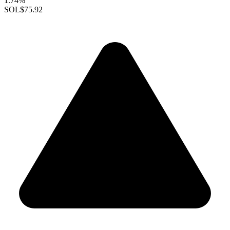
1.74%
SOL
$75.92