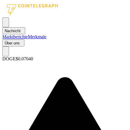
Nachricht
Marktberichte
Merkmale
Über uns
DOGE
$0.07040