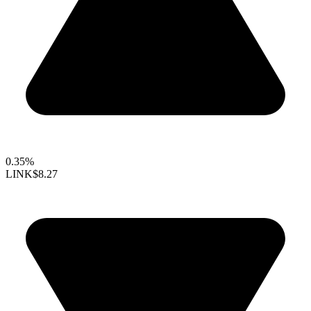
0.35%
LINK
$8.27