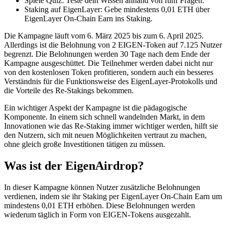
Spiele Quiz: Teste dein Wissen anhand von fünf Fragen.
Staking auf EigenLayer: Gebe mindestens 0,01 ETH über
EigenLayer On-Chain Earn ins Staking.
Die Kampagne läuft vom 6. März 2025 bis zum 6. April 2025.
Allerdings ist die Belohnung von 2 EIGEN-Token auf 7.125 Nutzer
begrenzt. Die Belohnungen werden 30 Tage nach dem Ende der
Kampagne ausgeschüttet. Die Teilnehmer werden dabei nicht nur
von den kostenlosen Token profitieren, sondern auch ein besseres
Verständnis für die Funktionsweise des EigenLayer-Protokolls und
die Vorteile des Re-Stakings bekommen.
Ein wichtiger Aspekt der Kampagne ist die pädagogische
Komponente. In einem sich schnell wandelnden Markt, in dem
Innovationen wie das Re-Staking immer wichtiger werden, hilft sie
den Nutzern, sich mit neuen Möglichkeiten vertraut zu machen,
ohne gleich große Investitionen tätigen zu müssen.
Was ist der EigenAirdrop?
In dieser Kampagne können Nutzer zusätzliche Belohnungen
verdienen, indem sie ihr Staking per EigenLayer On-Chain Earn um
mindestens 0,01 ETH erhöhen. Diese Belohnungen werden
wiederum täglich in Form von EIGEN-Tokens ausgezahlt.