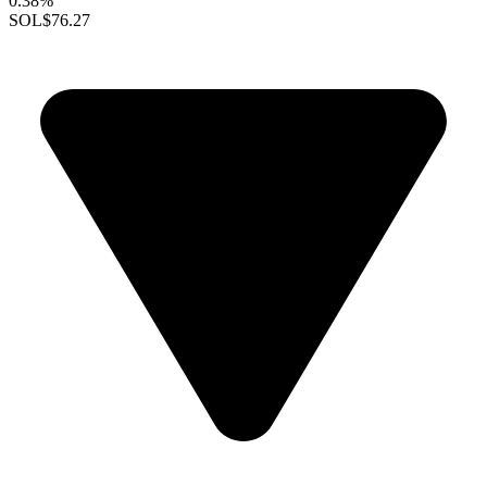
0.38%
SOL
$76.27