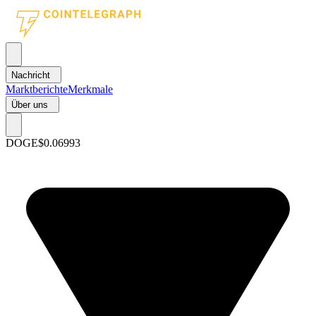
Nachricht
Marktberichte
Merkmale
Über uns
DOGE
$0.06993