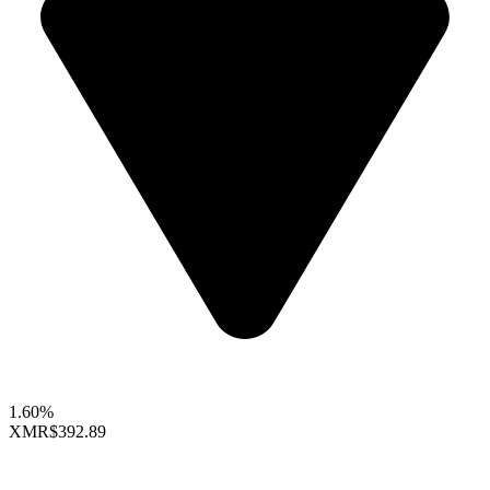
1.60%
XMR
$392.89