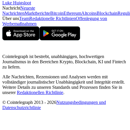
Luke Huigsloot
Nachricht
Neueste
Nachrichten
Marktberichte
Bitcoin
Ethereum
Altcoins
Blockchain
Reguli
Über uns
Team
Redaktionelle Richtlinien
Offenlegung von
Werbemaßnahmen
Cointelegraph ist bestrebt, unabhängigen, hochwertigen
Journalismus in den Bereichen Krypto, Blockchain, KI und Fintech
zu liefern.
Alle Nachrichten, Rezensionen und Analysen werden mit
vollständiger journalistischer Unabhängigkeit und Integrität erstellt.
Weitere Details zu unseren Standards und Prozessen finden Sie in
unserer
Redaktionellen Richtlinie
.
© Cointelegraph 2013 - 2026
Nutzungsbedingungen und
Datenschutzrichtlinie