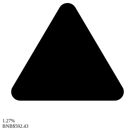
1.27%
BNB
$592.43