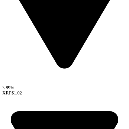
3.89%
XRP
$1.02