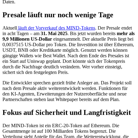
Daten.
Presale läuft nur noch wenige Tage
Aktuell
läuft der Vorverkauf des MIND-Tokens
. Der Presale endet
in acht Tagen – am
31. Mai 2025
. Bis jetzt wurden bereits
mehr als
9,9 Millionen US-Dollar
eingesammelt. Der aktuelle Preis liegt bei
0,0037515 US-Dollar pro Token. Die Investition ist über Ethereum,
USDT, BNB oder Kreditkarte möglich. Genutzt werden können
gängige Wallets wie Best Wallet. Nach dem Ende des Presales ist
ein Start auf Uniswap geplant. Dort könnte sich der Tokenpreis
durch die Nachfrage deutlich verändern. Wer vorher einsteigt,
sichert sich den festgelegten Preis.
Die Entwickler sprechen gezielt frühe Anleger an. Das Projekt soll
nach dem Presale aktiv weiterentwickelt werden. Funktionen für
den KI-Agenten, Erweiterungen der Nutzeroberfläche und neue
Partnerschaften stehen laut Whitepaper bereits auf dem Plan.
Fokus auf Sicherheit und Langfristigkeit
Der MIND-Token ist ein ERC-20-Token auf Ethereum. Die
Gesamtmenge ist auf 100 Milliarden Tokens begrenzt. Die
Verteilung sieht Anteile für das Team, die Weiterentwicklung, die