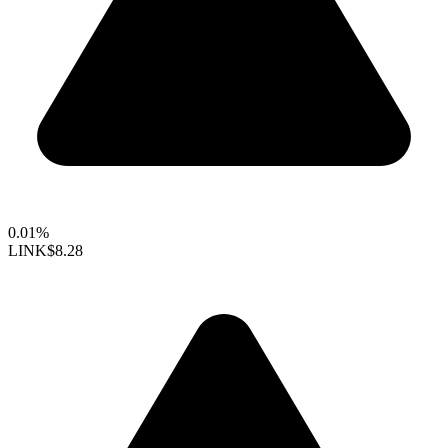
0.01%
LINK
$8.28