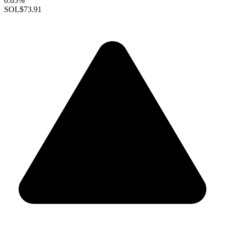
0.65%
SOL
$73.91