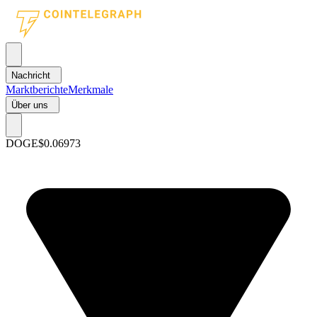
Nachricht
Marktberichte
Merkmale
Über uns
DOGE
$0.06973