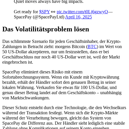
Quiet moves always have big impacts.
Get ready for
$SPY
👀
pic.twitter.com/t0Lj6gzwyO
—
SpacePay (@SpacePayLtd)
April 16, 2025
Das Volatilitätsproblem lösen
Das schlimmste Szenario für jeden Geschäftsinhaber, der Krypto-
Zahlungen in Betracht zieht: morgens Bitcoin (
BTC
) im Wert von
50 US-Dollar akzeptieren, nur um festzustellen, dass er bei
Geschäftsschluss nur noch 40 US-Dollar wert ist, weil der Markt
eingebrochen ist.
SpacePay eliminiert dieses Risiko mit einem
Sofortabrechnungssystem. Wenn ein Kunde mit Kryptowährung
bezahlt, erhält der Händler sofort den genauen Betrag in seiner
lokalen Währung. Verkaufen Sie etwas für 100 US-Dollar, und
genau dieser Betrag landet auf dem Geschäftskonto – unabhängig
von Marktschwankungen.
Dieser Schutz entsteht durch eine Technologie, die den Wechselkurs
während der Transaktion festlegt. Wenn sich die Krypto-Märkte
während der Verarbeitung bewegen, gleicht das System von
SpacePay die Differenz aus. Der Händler sieht lediglich eine stabile
Zahlung ohne Komplikationen auf seinem Konto eingehen.