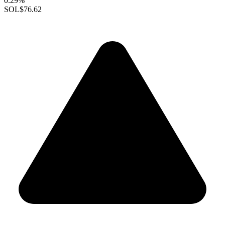
0.29%
SOL
$76.62