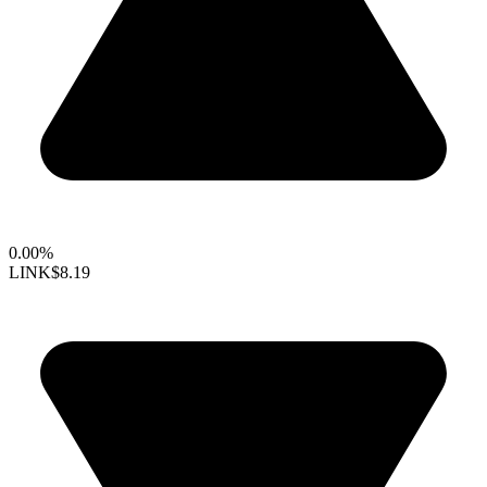
0.00%
LINK
$8.19