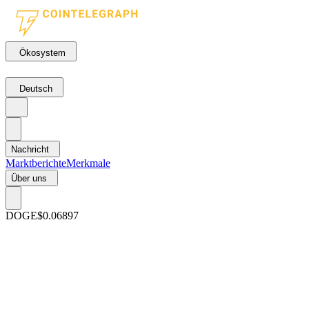
Ökosystem
Deutsch
Nachricht
Marktberichte
Merkmale
Über uns
DOGE
$0.06897