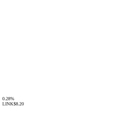
0.28%
LINK
$8.20