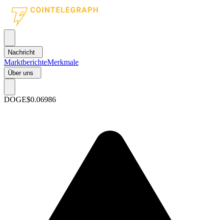
Nachricht
Marktberichte
Merkmale
Über uns
DOGE
$0.06986