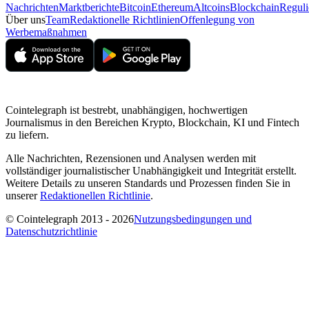
Nachrichten
Marktberichte
Bitcoin
Ethereum
Altcoins
Blockchain
Reguli
Über uns
Team
Redaktionelle Richtlinien
Offenlegung von
Werbemaßnahmen
Cointelegraph ist bestrebt, unabhängigen, hochwertigen
Journalismus in den Bereichen Krypto, Blockchain, KI und Fintech
zu liefern.
Alle Nachrichten, Rezensionen und Analysen werden mit
vollständiger journalistischer Unabhängigkeit und Integrität erstellt.
Weitere Details zu unseren Standards und Prozessen finden Sie in
unserer
Redaktionellen Richtlinie
.
© Cointelegraph 2013 - 2026
Nutzungsbedingungen und
Datenschutzrichtlinie