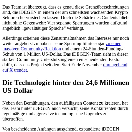
Das Team ist überzeugt, dass es genau diese Grenzüberschreitungen
sind, die iDEGEN in einem der am schnellsten wachsenden Krypto-
Sektoren hervorstechen lassen. Doch die Schärfe des Contents blieb
nicht ohne Gegenwehr: Vier separate Sperrungen wurden aufgrund
angeblich „gewalttätiger Sprache“ verhängt.
Allerdings scheinen diese Zensurmaßnahmen das Interesse nur noch
weiter angeheizt zu haben – eine Sperrung führte sogar
zu einer
massiven Community-Reaktion
und einem 24-Stunden-Funding-
Schub von 1 Million US-Dollar. Das iDEGEN-Team sieht in dieser
starken Community-Unterstützung einen entscheidenden Faktor
dafür, dass das Projekt seit dem Start Ende November
durchgehend
auf X trendet
.
Die Technologie hinter den 24,6 Millionen
US-Dollar
Neben den Bemühungen, den auffälligsten Content zu kreieren, hat
das Team hinter iDEGEN auch versucht, seine Konkurrenten durch
regelmäßige und aggressive technologische Upgrades zu
übertreffen.
Von bescheidenen Anfängen ausgehend, expandierte iDEGEN