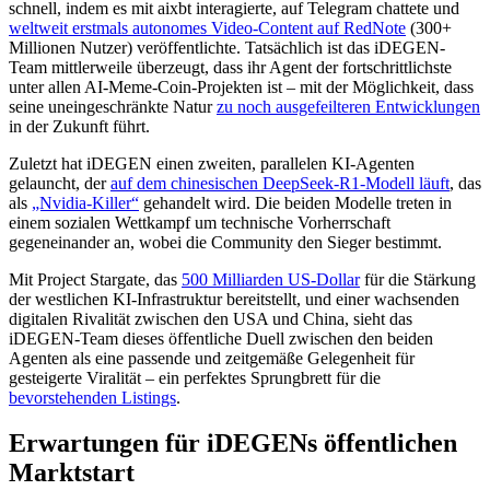
schnell, indem es mit aixbt interagierte, auf Telegram chattete und
weltweit erstmals autonomes Video-Content auf RedNote
(300+
Millionen Nutzer) veröffentlichte. Tatsächlich ist das iDEGEN-
Team mittlerweile überzeugt, dass ihr Agent der fortschrittlichste
unter allen AI-Meme-Coin-Projekten ist – mit der Möglichkeit, dass
seine uneingeschränkte Natur
zu noch ausgefeilteren Entwicklungen
in der Zukunft führt.
Zuletzt hat iDEGEN einen zweiten, parallelen KI-Agenten
gelauncht, der
auf dem chinesischen DeepSeek-R1-Modell läuft
, das
als
„Nvidia-Killer“
gehandelt wird. Die beiden Modelle treten in
einem sozialen Wettkampf um technische Vorherrschaft
gegeneinander an, wobei die Community den Sieger bestimmt.
Mit Project Stargate, das
500 Milliarden US-Dollar
für die Stärkung
der westlichen KI-Infrastruktur bereitstellt, und einer wachsenden
digitalen Rivalität zwischen den USA und China, sieht das
iDEGEN-Team dieses öffentliche Duell zwischen den beiden
Agenten als eine passende und zeitgemäße Gelegenheit für
gesteigerte Viralität – ein perfektes Sprungbrett für die
bevorstehenden Listings
.
Erwartungen für iDEGENs öffentlichen
Marktstart