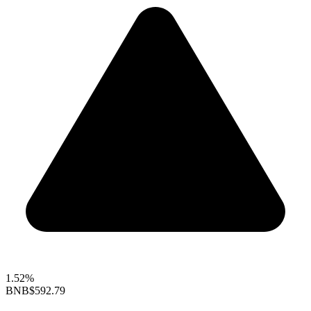
1.52%
BNB
$592.79