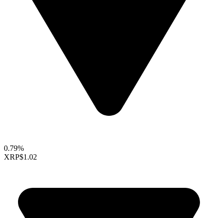
0.79%
XRP
$1.02