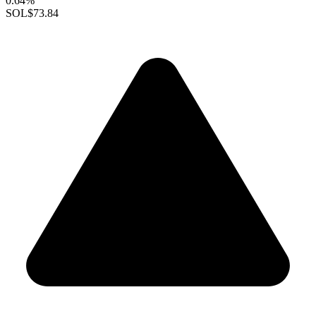
0.64%
SOL
$73.84