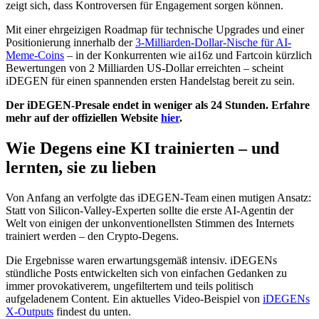
zeigt sich, dass Kontroversen für Engagement sorgen können.
Mit einer ehrgeizigen Roadmap für technische Upgrades und einer
Positionierung innerhalb der
3-Milliarden-Dollar-Nische für AI-
Meme-Coins
– in der Konkurrenten wie ai16z und Fartcoin kürzlich
Bewertungen von 2 Milliarden US-Dollar erreichten – scheint
iDEGEN für einen spannenden ersten Handelstag bereit zu sein.
Der iDEGEN-Presale endet in weniger als 24 Stunden. Erfahre
mehr auf der offiziellen Website
hier
.
Wie Degens eine KI trainierten – und
lernten, sie zu lieben
Von Anfang an verfolgte das iDEGEN-Team einen mutigen Ansatz:
Statt von Silicon-Valley-Experten sollte die erste AI-Agentin der
Welt von einigen der unkonventionellsten Stimmen des Internets
trainiert werden – den Crypto-Degens.
Die Ergebnisse waren erwartungsgemäß intensiv. iDEGENs
stündliche Posts entwickelten sich von einfachen Gedanken zu
immer provokativerem, ungefiltertem und teils politisch
aufgeladenem Content. Ein aktuelles Video-Beispiel von
iDEGENs
X-Outputs
findest du unten.