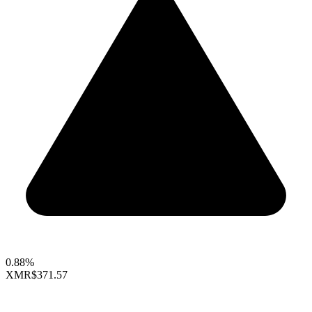
0.88%
XMR
$371.57