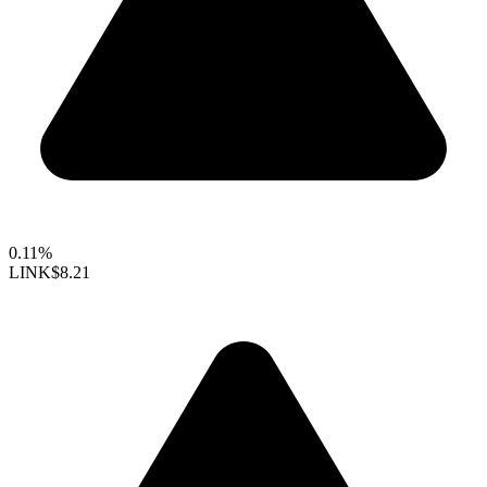
0.11%
LINK
$8.21