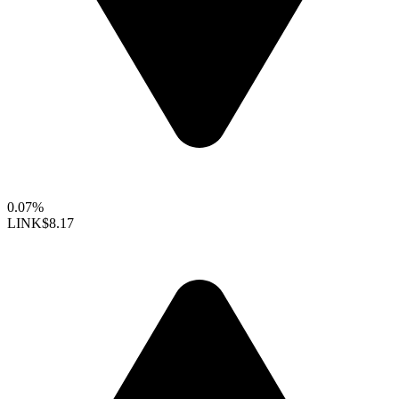
0.07%
LINK
$8.17