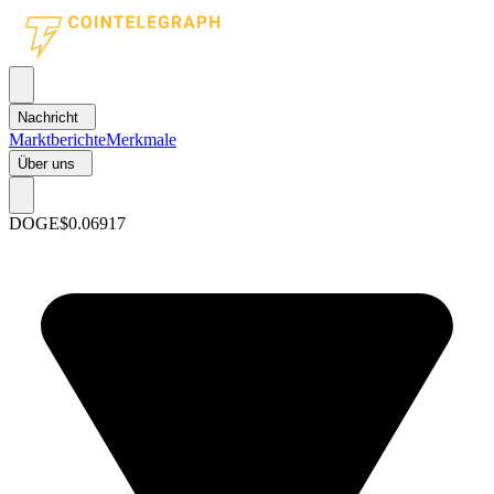
Nachricht
Marktberichte
Merkmale
Über uns
DOGE
$0.06917