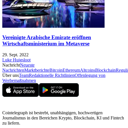
Vereinigte Arabische Emirate eröffnen
Wirtschaftsministerium im Metaverse
29. Sept. 2022
Luke Huigsloot
Nachricht
Neueste
Nachrichten
Marktberichte
Bitcoin
Ethereum
Altcoins
Blockchain
Reguli
Über uns
Team
Redaktionelle Richtlinien
Offenlegung von
Werbemaßnahmen
Cointelegraph ist bestrebt, unabhängigen, hochwertigen
Journalismus in den Bereichen Krypto, Blockchain, KI und Fintech
zu liefern.