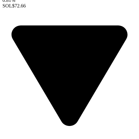
0.81%
SOL
$72.66