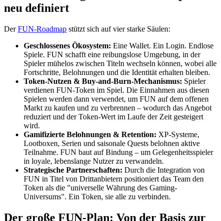
neu definiert
Der
FUN-Roadmap
stützt sich auf vier starke Säulen:
Geschlossenes Ökosystem:
Eine Wallet. Ein Login. Endlose
Spiele. FUN schafft eine reibungslose Umgebung, in der
Spieler mühelos zwischen Titeln wechseln können, wobei alle
Fortschritte, Belohnungen und die Identität erhalten bleiben.
Token-Nutzen & Buy-and-Burn-Mechanismus:
Spieler
verdienen FUN-Token im Spiel. Die Einnahmen aus diesen
Spielen werden dann verwendet, um FUN auf dem offenen
Markt zu kaufen und zu verbrennen – wodurch das Angebot
reduziert und der Token-Wert im Laufe der Zeit gesteigert
wird.
Gamifizierte Belohnungen & Retention:
XP-Systeme,
Lootboxen, Serien und saisonale Quests belohnen aktive
Teilnahme. FUN baut auf Bindung – um Gelegenheitsspieler
in loyale, lebenslange Nutzer zu verwandeln.
Strategische Partnerschaften:
Durch die Integration von
FUN in Titel von Drittanbietern positioniert das Team den
Token als die "universelle Währung des Gaming-
Universums". Ein Token, sie alle zu verbinden.
Der große FUN-Plan: Von der Basis zur