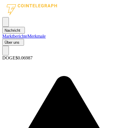
Nachricht
Marktberichte
Merkmale
Über uns
DOGE
$0.06987