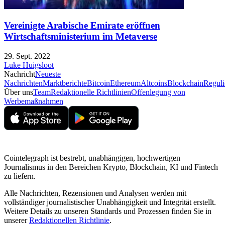
Vereinigte Arabische Emirate eröffnen
Wirtschaftsministerium im Metaverse
29. Sept. 2022
Luke Huigsloot
Nachricht
Neueste
Nachrichten
Marktberichte
Bitcoin
Ethereum
Altcoins
Blockchain
Reguli
Über uns
Team
Redaktionelle Richtlinien
Offenlegung von
Werbemaßnahmen
Cointelegraph ist bestrebt, unabhängigen, hochwertigen
Journalismus in den Bereichen Krypto, Blockchain, KI und Fintech
zu liefern.
Alle Nachrichten, Rezensionen und Analysen werden mit
vollständiger journalistischer Unabhängigkeit und Integrität erstellt.
Weitere Details zu unseren Standards und Prozessen finden Sie in
unserer
Redaktionellen Richtlinie
.