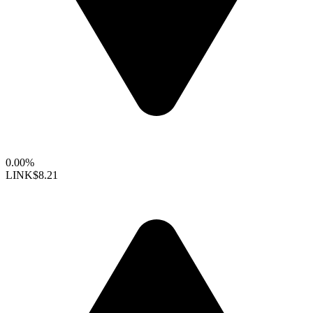
0.00%
LINK
$8.21