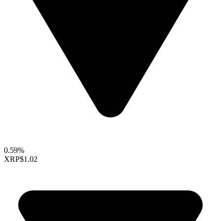
0.59%
XRP
$1.02