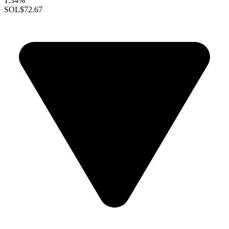
1.34%
SOL
$72.67