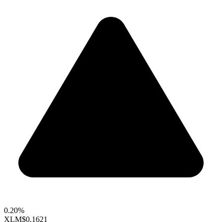
0.20%
XLM
$0.1621