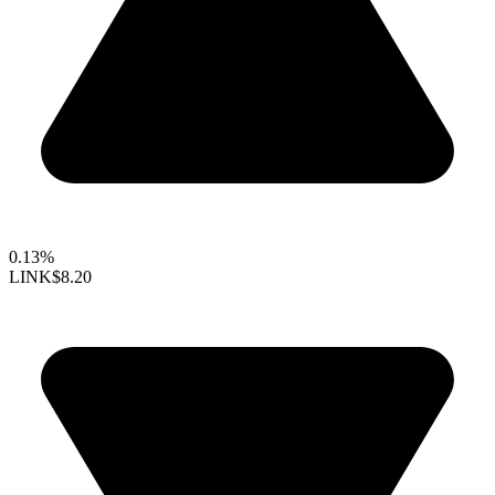
0.13%
LINK
$8.20