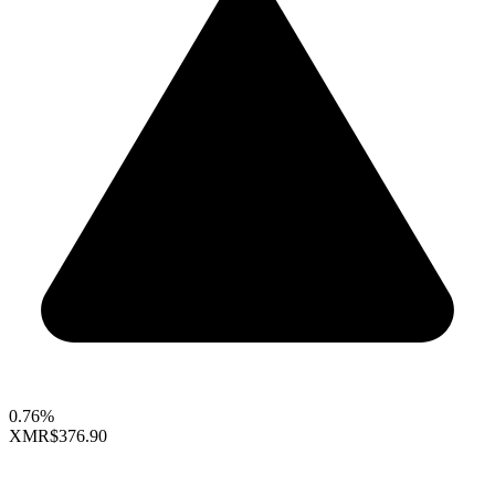
0.76%
XMR
$376.90