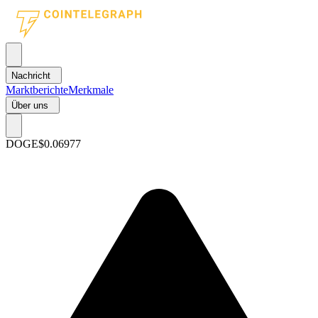
Nachricht
Marktberichte
Merkmale
Über uns
DOGE
$0.06977