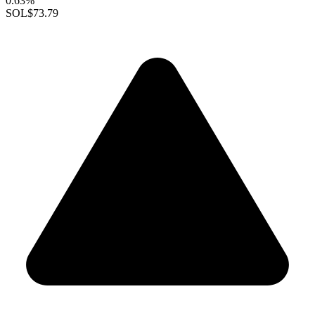
0.63%
SOL
$73.79