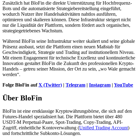
Zusätzlich hat BloFin die direkte Unterstützung für Hochfrequenz-
Bots und die automatisierte Strategiebereitstellung eingeführt,
wodurch Nutzer ihre Handelsaktivitäten nahtlos ausführen,
optimieren und skalieren können. Diese Infrastruktur steigert nicht
nur die Liquidität der Plattform, sondern fördert auch organisches,
strategiegetriebenes Wachstum.
Während BloFin seine Infrastruktur weiter skaliert und seine globale
Präsenz ausbaut, setzt die Plattform einen neuen Maßstab für
Geschwindigkeit, Strategie und Trading auf institutionellem Niveau.
Mit einem Engagement für technische Exzellenz und kontinuierliche
Innovation gestaltet BloFin die Zukunft des professionellen Krypto-
Handels – getreu seiner Mission, der Ort zu sein, „wo Wale gemacht
werden“.
Folge BloFin auf
X (Twitter)
|
Telegram
|
Instagram
|
YouTube
Über BloFin
BloFin ist eine erstklassige Kryptowährungsbörse, die sich auf den
Futures-Handel spezialisiert hat. Die Plattform bietet über 480
USDT-M Perpetual-Paare, Spot-Trading, Copy-Trading, API-
Zugriff, einheitliche Kontoverwaltung (
Unified Trading Account
)
und fortschrittliche Subkonto-Lösungen.