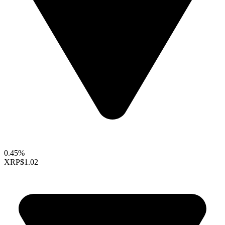
0.45%
XRP
$1.02