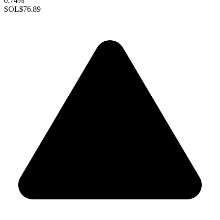
0.74%
SOL
$76.89