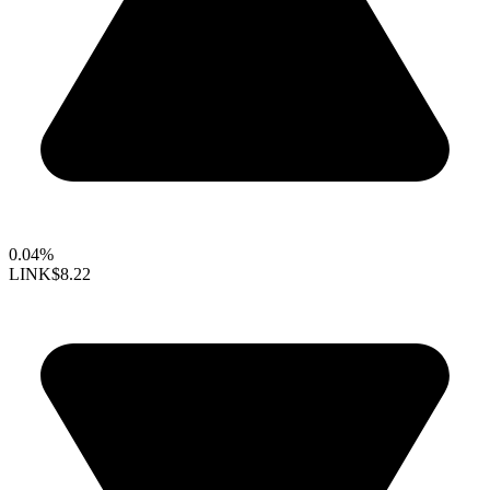
0.04%
LINK
$8.22