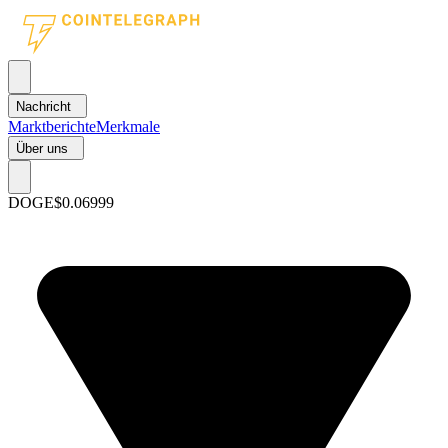
Nachricht
Marktberichte
Merkmale
Über uns
DOGE
$0.06999