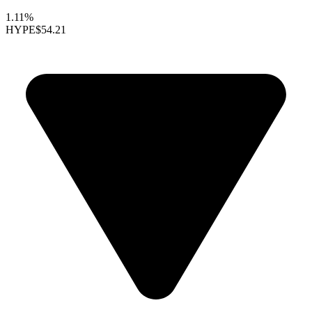
1.11%
HYPE
$54.21