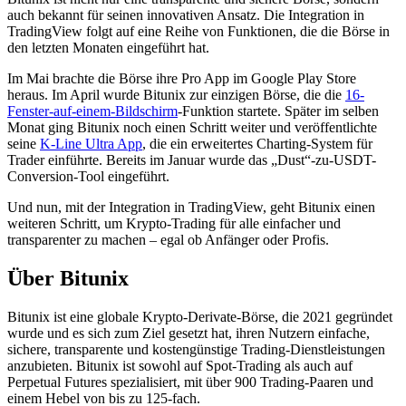
auch bekannt für seinen innovativen Ansatz. Die Integration in
TradingView folgt auf eine Reihe von Funktionen, die die Börse in
den letzten Monaten eingeführt hat.
Im Mai brachte die Börse ihre Pro App im Google Play Store
heraus. Im April wurde Bitunix zur einzigen Börse, die die
16-
Fenster-auf-einem-Bildschirm
-Funktion startete. Später im selben
Monat ging Bitunix noch einen Schritt weiter und veröffentlichte
seine
K-Line Ultra App
, die ein erweitertes Charting-System für
Trader einführte. Bereits im Januar wurde das „Dust“-zu-USDT-
Conversion-Tool eingeführt.
Und nun, mit der Integration in TradingView, geht Bitunix einen
weiteren Schritt, um Krypto-Trading für alle einfacher und
transparenter zu machen – egal ob Anfänger oder Profis.
Über Bitunix
Bitunix ist eine globale Krypto-Derivate-Börse, die 2021 gegründet
wurde und es sich zum Ziel gesetzt hat, ihren Nutzern einfache,
sichere, transparente und kostengünstige Trading-Dienstleistungen
anzubieten. Bitunix ist sowohl auf Spot-Trading als auch auf
Perpetual Futures spezialisiert, mit über 900 Trading-Paaren und
einem Hebel von bis zu 125-fach.