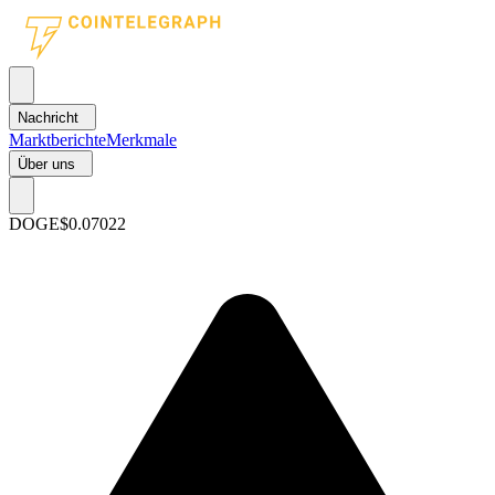
Nachricht
Marktberichte
Merkmale
Über uns
DOGE
$0.07022