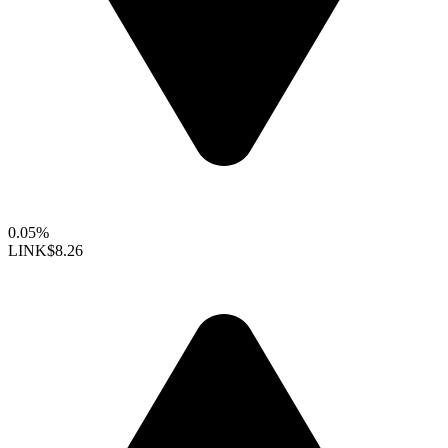
0.05%
LINK
$8.26