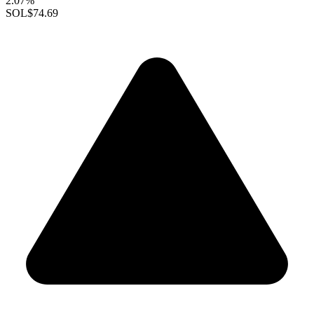
2.07%
SOL
$74.69