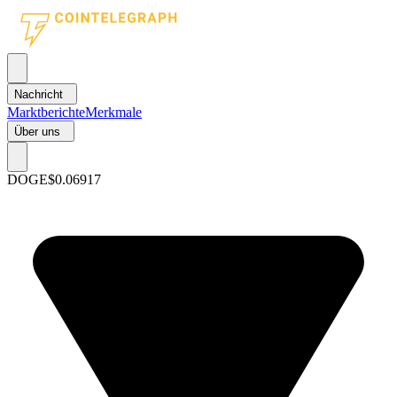
Nachricht
Marktberichte
Merkmale
Über uns
DOGE
$0.06917