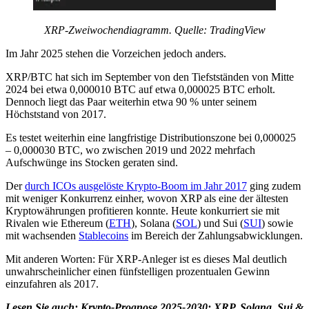
XRP-Zweiwochendiagramm. Quelle: TradingView
Im Jahr 2025 stehen die Vorzeichen jedoch anders.
XRP/BTC hat sich im September von den Tiefstständen von Mitte
2024 bei etwa 0,000010 BTC auf etwa 0,000025 BTC erholt.
Dennoch liegt das Paar weiterhin etwa 90 % unter seinem
Höchststand von 2017.
Es testet weiterhin eine langfristige Distributionszone bei 0,000025
– 0,000030 BTC, wo zwischen 2019 und 2022 mehrfach
Aufschwünge ins Stocken geraten sind.
Der
durch ICOs ausgelöste Krypto-Boom im Jahr 2017
ging zudem
mit weniger Konkurrenz einher, wovon XRP als eine der ältesten
Kryptowährungen profitieren konnte. Heute konkurriert sie mit
Rivalen wie Ethereum (
ETH
), Solana (
SOL
) und Sui (
SUI
) sowie
mit wachsenden
Stablecoins
im Bereich der Zahlungsabwicklungen.
Mit anderen Worten: Für XRP-Anleger ist es dieses Mal deutlich
unwahrscheinlicher einen fünfstelligen prozentualen Gewinn
einzufahren als 2017.
Lesen Sie auch:
Krypto-Prognose 2025-2030: XRP, Solana, Sui &