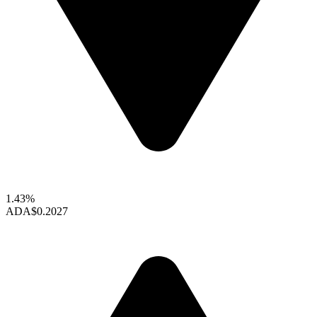
1.43%
ADA
$0.2027