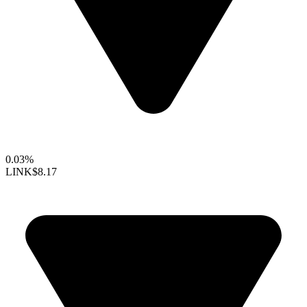
0.03%
LINK
$8.17