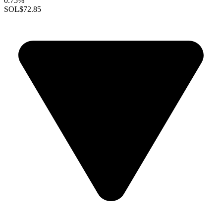
0.75%
SOL
$72.85