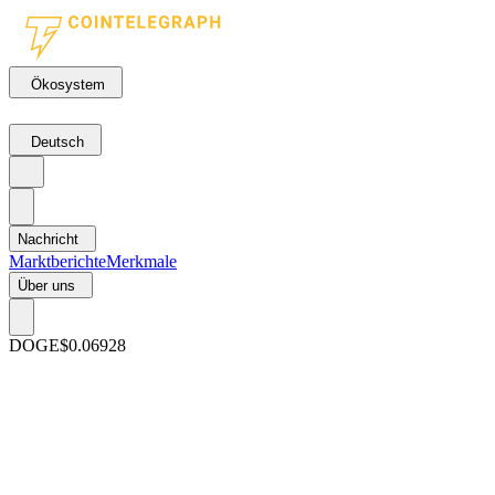
Ökosystem
Deutsch
Nachricht
Marktberichte
Merkmale
Über uns
DOGE
$0.06928