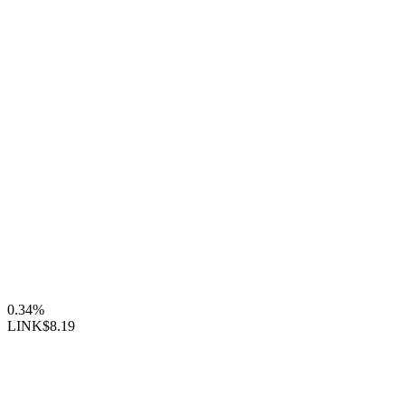
0.34%
LINK
$8.19