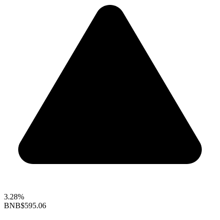
3.28%
BNB
$595.06