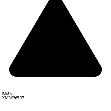
0.63%
XMR
$365.37