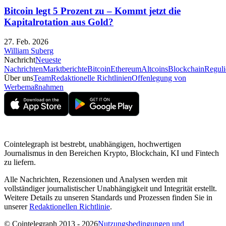
Bitcoin legt 5 Prozent zu – Kommt jetzt die
Kapitalrotation aus Gold?
27. Feb. 2026
William Suberg
Nachricht
Neueste
Nachrichten
Marktberichte
Bitcoin
Ethereum
Altcoins
Blockchain
Reguli
Über uns
Team
Redaktionelle Richtlinien
Offenlegung von
Werbemaßnahmen
Cointelegraph ist bestrebt, unabhängigen, hochwertigen
Journalismus in den Bereichen Krypto, Blockchain, KI und Fintech
zu liefern.
Alle Nachrichten, Rezensionen und Analysen werden mit
vollständiger journalistischer Unabhängigkeit und Integrität erstellt.
Weitere Details zu unseren Standards und Prozessen finden Sie in
unserer
Redaktionellen Richtlinie
.
© Cointelegraph 2013 - 2026
Nutzungsbedingungen und