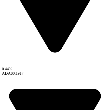
0.44%
ADA
$0.1917