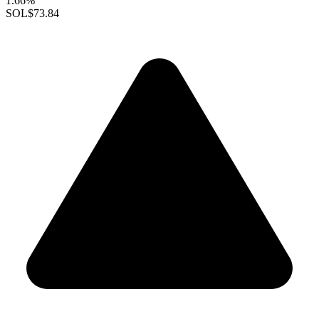
1.66%
SOL
$73.84