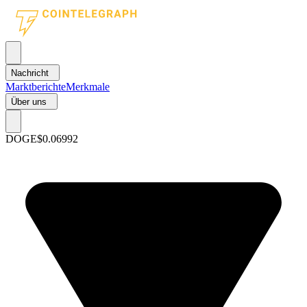
Nachricht
Marktberichte
Merkmale
Über uns
DOGE
$0.06992