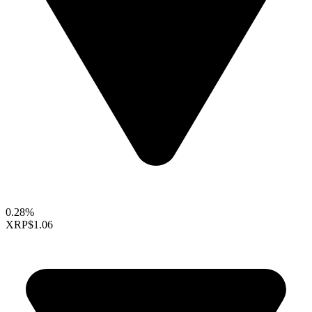
0.28%
XRP
$1.06