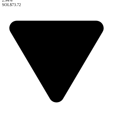
2.94%
SOL
$73.72