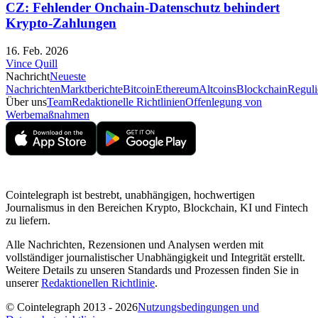
CZ: Fehlender Onchain-Datenschutz behindert
Krypto-Zahlungen
16. Feb. 2026
Vince Quill
Nachricht
Neueste
Nachrichten
Marktberichte
Bitcoin
Ethereum
Altcoins
Blockchain
Reguli
Über uns
Team
Redaktionelle Richtlinien
Offenlegung von
Werbemaßnahmen
Cointelegraph ist bestrebt, unabhängigen, hochwertigen
Journalismus in den Bereichen Krypto, Blockchain, KI und Fintech
zu liefern.
Alle Nachrichten, Rezensionen und Analysen werden mit
vollständiger journalistischer Unabhängigkeit und Integrität erstellt.
Weitere Details zu unseren Standards und Prozessen finden Sie in
unserer
Redaktionellen Richtlinie
.
© Cointelegraph 2013 - 2026
Nutzungsbedingungen und