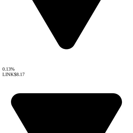
0.13%
LINK
$8.17