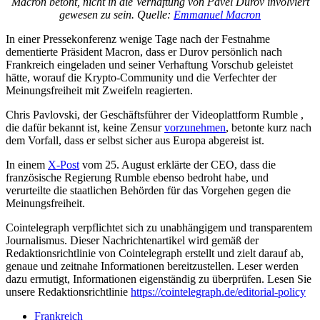
Macron betont, nicht in die Verhaftung von Pavel Durov involviert
gewesen zu sein. Quelle:
Emmanuel Macron
In einer Pressekonferenz wenige Tage nach der Festnahme
dementierte Präsident Macron, dass er Durov persönlich nach
Frankreich eingeladen und seiner Verhaftung Vorschub geleistet
hätte, worauf die Krypto-Community und die Verfechter der
Meinungsfreiheit mit Zweifeln reagierten.
Chris Pavlovski, der Geschäftsführer der Videoplattform Rumble ,
die dafür bekannt ist, keine Zensur
vorzunehmen
, betonte kurz nach
dem Vorfall, dass er selbst sicher aus Europa abgereist ist.
In einem
X-Post
vom 25. August erklärte der CEO, dass die
französische Regierung Rumble ebenso bedroht habe, und
verurteilte die staatlichen Behörden für das Vorgehen gegen die
Meinungsfreiheit.
Cointelegraph verpflichtet sich zu unabhängigem und transparentem
Journalismus. Dieser Nachrichtenartikel wird gemäß der
Redaktionsrichtlinie von Cointelegraph erstellt und zielt darauf ab,
genaue und zeitnahe Informationen bereitzustellen. Leser werden
dazu ermutigt, Informationen eigenständig zu überprüfen. Lesen Sie
unsere Redaktionsrichtlinie
https://cointelegraph.de/editorial-policy
Frankreich