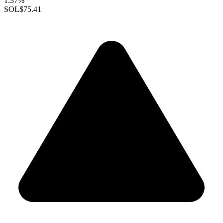
1.37%
SOL
$75.41