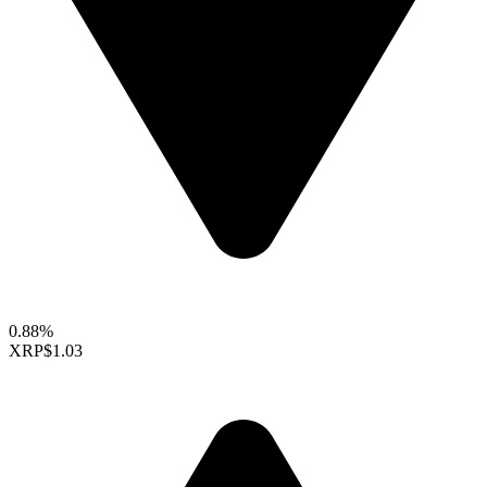
0.88%
XRP
$1.03