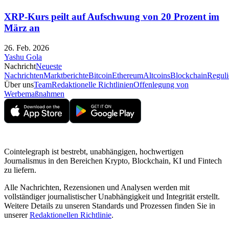
XRP-Kurs peilt auf Aufschwung von 20 Prozent im
März an
26. Feb. 2026
Yashu Gola
Nachricht
Neueste
Nachrichten
Marktberichte
Bitcoin
Ethereum
Altcoins
Blockchain
Reguli
Über uns
Team
Redaktionelle Richtlinien
Offenlegung von
Werbemaßnahmen
Cointelegraph ist bestrebt, unabhängigen, hochwertigen
Journalismus in den Bereichen Krypto, Blockchain, KI und Fintech
zu liefern.
Alle Nachrichten, Rezensionen und Analysen werden mit
vollständiger journalistischer Unabhängigkeit und Integrität erstellt.
Weitere Details zu unseren Standards und Prozessen finden Sie in
unserer
Redaktionellen Richtlinie
.