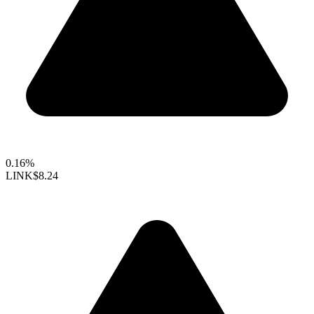
0.16%
LINK
$8.24