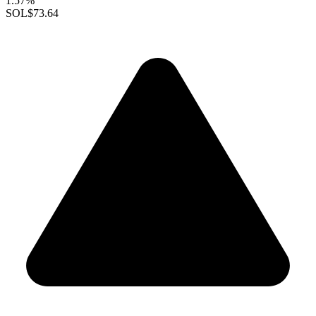
1.57%
SOL
$73.64