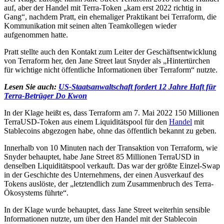
auf, aber der Handel mit Terra-Token „kam erst 2022 richtig in
Gang“, nachdem Pratt, ein ehemaliger Praktikant bei Terraform, die
Kommunikation mit seinen alten Teamkollegen wieder
aufgenommen hatte.
Pratt stellte auch den Kontakt zum Leiter der Geschäftsentwicklung
von Terraform her, den Jane Street laut Snyder als „Hintertürchen
für wichtige nicht öffentliche Informationen über Terraform“ nutzte.
Lesen Sie auch:
US-Staatsanwaltschaft fordert 12 Jahre Haft für
Terra-Betrüger Do Kwon
In der Klage heißt es, dass Terraform am 7. Mai 2022 150 Millionen
TerraUSD-Token aus einem Liquiditätspool für den
Handel
mit
Stablecoins abgezogen habe, ohne das öffentlich bekannt zu geben.
Innerhalb von 10 Minuten nach der Transaktion von Terraform, wie
Snyder behauptet, habe Jane Street 85 Millionen TerraUSD in
denselben Liquiditätspool verkauft. Das war der größte Einzel-Swap
in der Geschichte des Unternehmens, der einen Ausverkauf des
Tokens auslöste, der „letztendlich zum Zusammenbruch des Terra-
Ökosystems führte“.
In der Klage wurde behauptet, dass Jane Street weiterhin sensible
Informationen nutzte, um über den Handel mit der Stablecoin