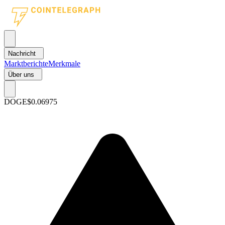
Nachricht
Marktberichte
Merkmale
Über uns
DOGE
$0.06975