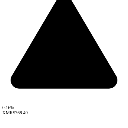
0.16%
XMR
$368.49