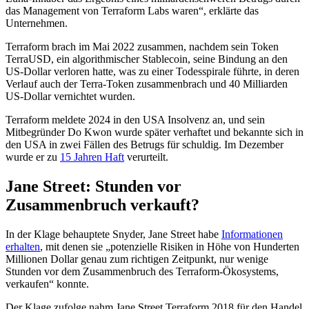
das Management von Terraform Labs waren“, erklärte das
Unternehmen.
Terraform brach im Mai 2022 zusammen, nachdem sein Token
TerraUSD, ein algorithmischer Stablecoin, seine Bindung an den
US-Dollar verloren hatte, was zu einer Todesspirale führte, in deren
Verlauf auch der Terra-Token zusammenbrach und 40 Milliarden
US-Dollar vernichtet wurden.
Terraform meldete 2024 in den USA Insolvenz an, und sein
Mitbegründer Do Kwon wurde später verhaftet und bekannte sich in
den USA in zwei Fällen des Betrugs für schuldig. Im Dezember
wurde er zu
15 Jahren Haft
verurteilt.
Jane Street: Stunden vor
Zusammenbruch verkauft?
In der Klage behauptete Snyder, Jane Street habe
Informationen
erhalten
, mit denen sie „potenzielle Risiken in Höhe von Hunderten
Millionen Dollar genau zum richtigen Zeitpunkt, nur wenige
Stunden vor dem Zusammenbruch des Terraform-Ökosystems,
verkaufen“ konnte.
Der Klage zufolge nahm Jane Street Terraform 2018 für den Handel