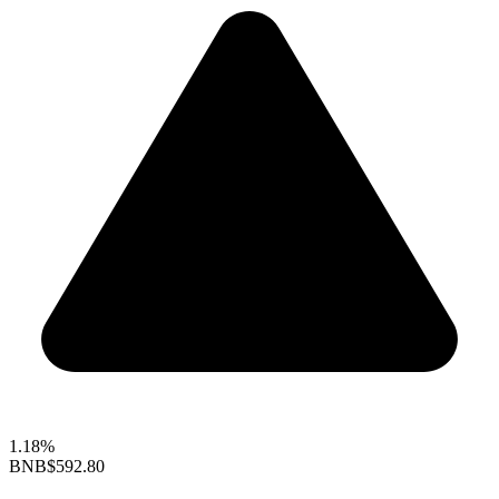
1.18%
BNB
$592.80