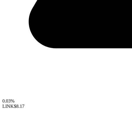
0.03%
LINK
$8.17