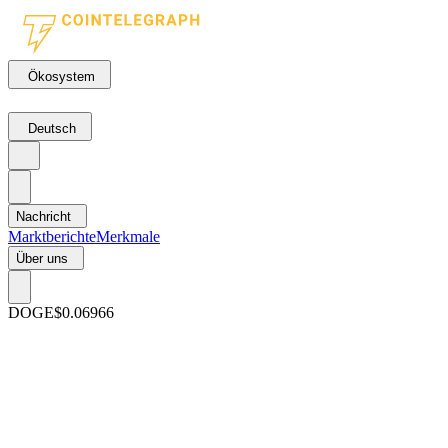
Ökosystem
Deutsch
Nachricht
Marktberichte
Merkmale
Über uns
DOGE
$0.06966