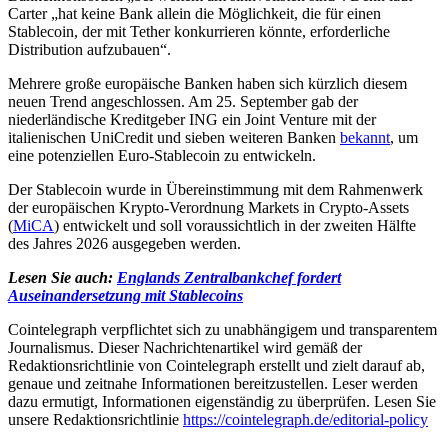
Carter „hat keine Bank allein die Möglichkeit, die für einen
Stablecoin, der mit Tether konkurrieren könnte, erforderliche
Distribution aufzubauen“.
Mehrere große europäische Banken haben sich kürzlich diesem
neuen Trend angeschlossen. Am 25. September gab der
niederländische Kreditgeber ING ein Joint Venture mit der
italienischen UniCredit und sieben weiteren Banken
bekannt
, um
eine potenziellen Euro-Stablecoin zu entwickeln.
Der Stablecoin wurde in Übereinstimmung mit dem Rahmenwerk
der europäischen Krypto-Verordnung Markets in Crypto-Assets
(
MiCA
) entwickelt und soll voraussichtlich in der zweiten Hälfte
des Jahres 2026 ausgegeben werden.
Lesen Sie auch:
Englands Zentralbankchef fordert
Auseinandersetzung mit Stablecoins
Cointelegraph verpflichtet sich zu unabhängigem und transparentem
Journalismus. Dieser Nachrichtenartikel wird gemäß der
Redaktionsrichtlinie von Cointelegraph erstellt und zielt darauf ab,
genaue und zeitnahe Informationen bereitzustellen. Leser werden
dazu ermutigt, Informationen eigenständig zu überprüfen. Lesen Sie
unsere Redaktionsrichtlinie
https://cointelegraph.de/editorial-policy