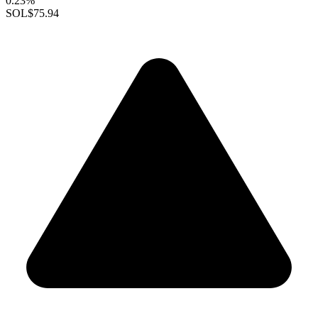
0.23%
SOL
$75.94