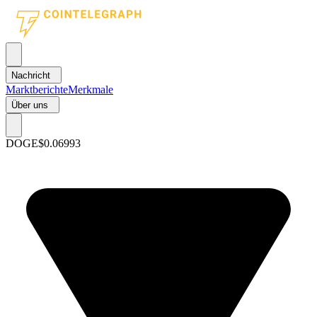
Nachricht
Marktberichte
Merkmale
Über uns
DOGE
$0.06993