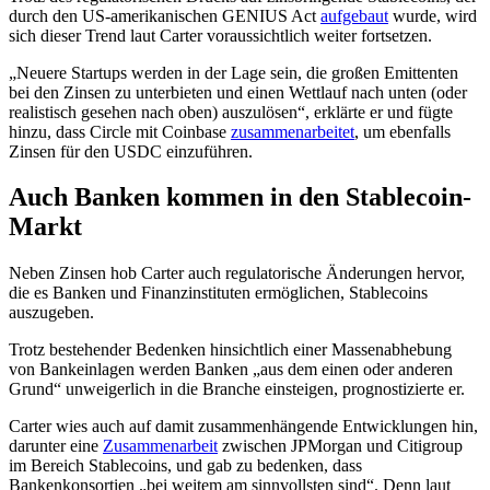
durch den US-amerikanischen GENIUS Act
aufgebaut
wurde, wird
sich dieser Trend laut Carter voraussichtlich weiter fortsetzen.
„Neuere Startups werden in der Lage sein, die großen Emittenten
bei den Zinsen zu unterbieten und einen Wettlauf nach unten (oder
realistisch gesehen nach oben) auszulösen“, erklärte er und fügte
hinzu, dass Circle mit Coinbase
zusammenarbeitet
, um ebenfalls
Zinsen für den USDC einzuführen.
Auch Banken kommen in den Stablecoin-
Markt
Neben Zinsen hob Carter auch regulatorische Änderungen hervor,
die es Banken und Finanzinstituten ermöglichen, Stablecoins
auszugeben.
Trotz bestehender Bedenken hinsichtlich einer Massenabhebung
von Bankeinlagen werden Banken „aus dem einen oder anderen
Grund“ unweigerlich in die Branche einsteigen, prognostizierte er.
Carter wies auch auf damit zusammenhängende Entwicklungen hin,
darunter eine
Zusammenarbeit
zwischen JPMorgan und Citigroup
im Bereich Stablecoins, und gab zu bedenken, dass
Bankenkonsortien „bei weitem am sinnvollsten sind“. Denn laut