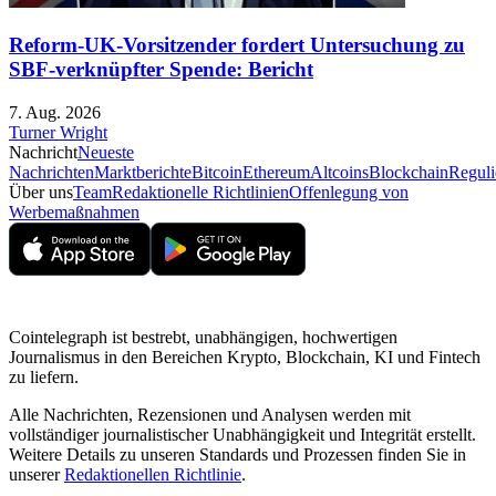
Reform-UK-Vorsitzender fordert Untersuchung zu
SBF-verknüpfter Spende: Bericht
7. Aug. 2026
Turner Wright
Nachricht
Neueste
Nachrichten
Marktberichte
Bitcoin
Ethereum
Altcoins
Blockchain
Reguli
Über uns
Team
Redaktionelle Richtlinien
Offenlegung von
Werbemaßnahmen
Cointelegraph ist bestrebt, unabhängigen, hochwertigen
Journalismus in den Bereichen Krypto, Blockchain, KI und Fintech
zu liefern.
Alle Nachrichten, Rezensionen und Analysen werden mit
vollständiger journalistischer Unabhängigkeit und Integrität erstellt.
Weitere Details zu unseren Standards und Prozessen finden Sie in
unserer
Redaktionellen Richtlinie
.