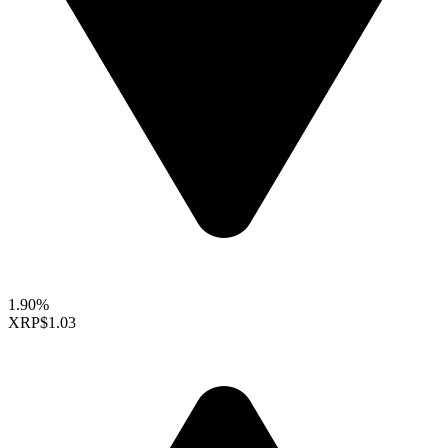
1.90%
XRP
$1.03