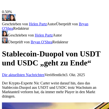
0.50%
Geschrieben von
Helen Partz
Autor
Überprüft von
Bryan
O'Shea
Redakteur
Geschrieben von
Helen Partz
Autor
Überprüft von
Bryan O'Shea
Redakteur
Stablecoin-Duopol von USDT
und USDC „geht zu Ende“
Die aktuellsten Nachrichten
Veröffentlicht
3. Okt. 2025
Der Krypto-Experte Nic Carter weist darauf hin, dass das
Stablecoin-Duopol aus USDT und USDC trotz Wachstum an
Marktanteil verloren hat, da immer mehr Player in den Markt
drängen.