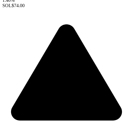
1.40%
SOL
$74.00