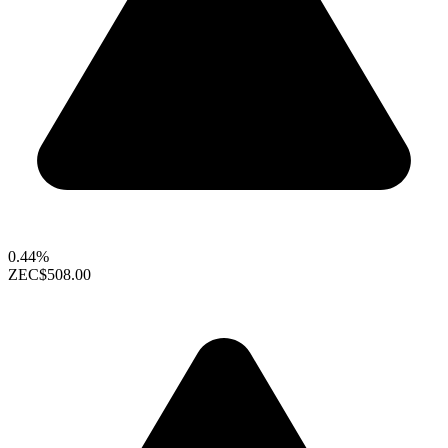
0.44%
ZEC
$508.00