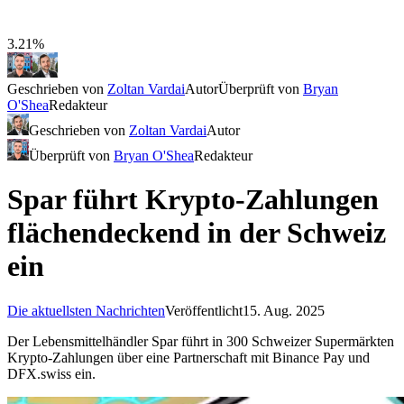
3.21%
Geschrieben von
Zoltan Vardai
Autor
Überprüft von
Bryan
O'Shea
Redakteur
Geschrieben von
Zoltan Vardai
Autor
Überprüft von
Bryan O'Shea
Redakteur
Spar führt Krypto-Zahlungen
flächendeckend in der Schweiz
ein
Die aktuellsten Nachrichten
Veröffentlicht
15. Aug. 2025
Der Lebensmittelhändler Spar führt in 300 Schweizer Supermärkten
Krypto-Zahlungen über eine Partnerschaft mit Binance Pay und
DFX.swiss ein.