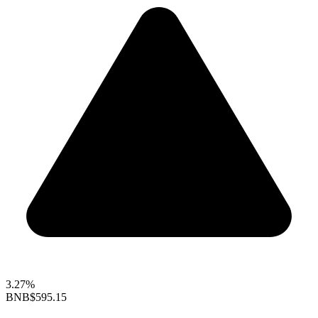
3.27%
BNB
$595.15