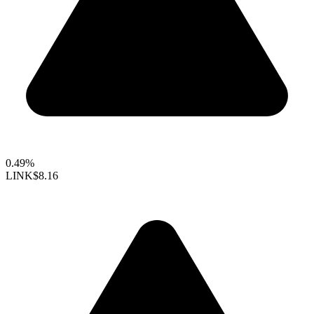
0.49%
LINK
$8.16