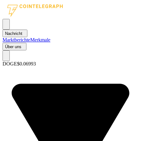
Nachricht
Marktberichte
Merkmale
Über uns
DOGE
$0.06993