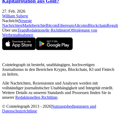
Kapitalrotation aus Gold?
27. Feb. 2026
William Suberg
Nachricht
Neueste
Nachrichten
Marktberichte
Bitcoin
Ethereum
Altcoins
Blockchain
Reguli
Über uns
Team
Redaktionelle Richtlinien
Offenlegung von
Werbemaßnahmen
Cointelegraph ist bestrebt, unabhängigen, hochwertigen
Journalismus in den Bereichen Krypto, Blockchain, KI und Fintech
zu liefern.
Alle Nachrichten, Rezensionen und Analysen werden mit
vollständiger journalistischer Unabhängigkeit und Integrität erstellt.
Weitere Details zu unseren Standards und Prozessen finden Sie in
unserer
Redaktionellen Richtlinie
.
© Cointelegraph 2013 - 2026
Nutzungsbedingungen und
Datenschutzrichtlinie