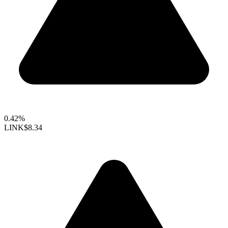
0.42%
LINK
$8.34