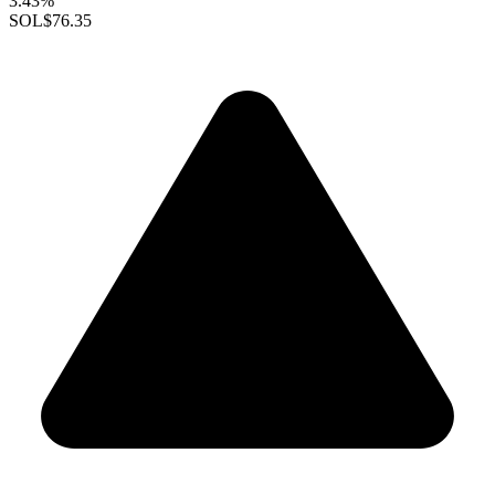
3.43%
SOL
$76.35