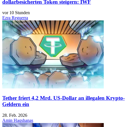
dollarbesicherten Token steigern: IWF
vor 10 Stunden
Ezra Reguerra
Tether friert 4,2 Mrd. US-Dollar an illegalen Krypto-
Geldern ein
28. Feb. 2026
Amin Haqshanas