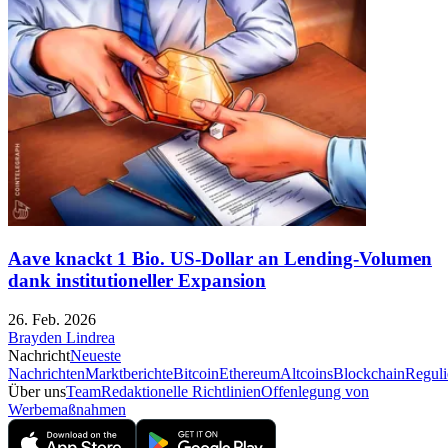
Aave knackt 1 Bio. US-Dollar an Lending-Volumen
dank institutioneller Expansion
26. Feb. 2026
Brayden Lindrea
Nachricht
Neueste
Nachrichten
Marktberichte
Bitcoin
Ethereum
Altcoins
Blockchain
Reguli
Über uns
Team
Redaktionelle Richtlinien
Offenlegung von
Werbemaßnahmen