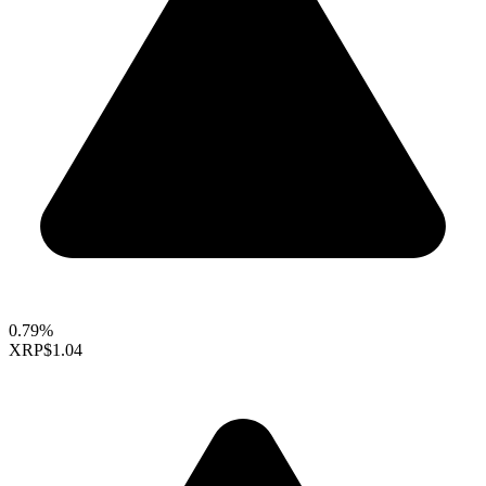
0.79%
XRP
$1.04