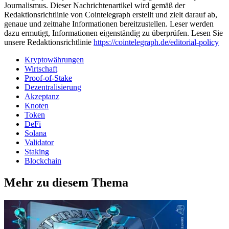
Journalismus. Dieser Nachrichtenartikel wird gemäß der
Redaktionsrichtlinie von Cointelegraph erstellt und zielt darauf ab,
genaue und zeitnahe Informationen bereitzustellen. Leser werden
dazu ermutigt, Informationen eigenständig zu überprüfen. Lesen Sie
unsere Redaktionsrichtlinie
https://cointelegraph.de/editorial-policy
Kryptowährungen
Wirtschaft
Proof-of-Stake
Dezentralisierung
Akzeptanz
Knoten
Token
DeFi
Solana
Validator
Staking
Blockchain
Mehr zu diesem Thema