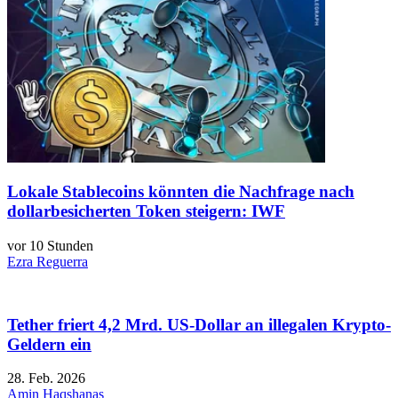
Lokale Stablecoins könnten die Nachfrage nach
dollarbesicherten Token steigern: IWF
vor 10 Stunden
Ezra Reguerra
Tether friert 4,2 Mrd. US-Dollar an illegalen Krypto-
Geldern ein
28. Feb. 2026
Amin Haqshanas