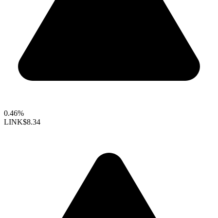
0.46%
LINK
$8.34