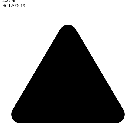
2.27%
SOL
$76.19