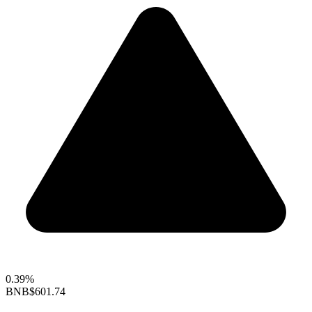
0.39%
BNB
$601.74