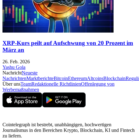
XRP-Kurs peilt auf Aufschwung von 20 Prozent im
März an
26. Feb. 2026
Yashu Gola
Nachricht
Neueste
Nachrichten
Marktberichte
Bitcoin
Ethereum
Altcoins
Blockchain
Reguli
Über uns
Team
Redaktionelle Richtlinien
Offenlegung von
Werbemaßnahmen
Cointelegraph ist bestrebt, unabhängigen, hochwertigen
Journalismus in den Bereichen Krypto, Blockchain, KI und Fintech
zu liefern.