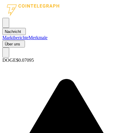
Nachricht
Marktberichte
Merkmale
Über uns
DOGE
$0.07095