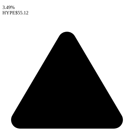
3.49%
HYPE
$55.12