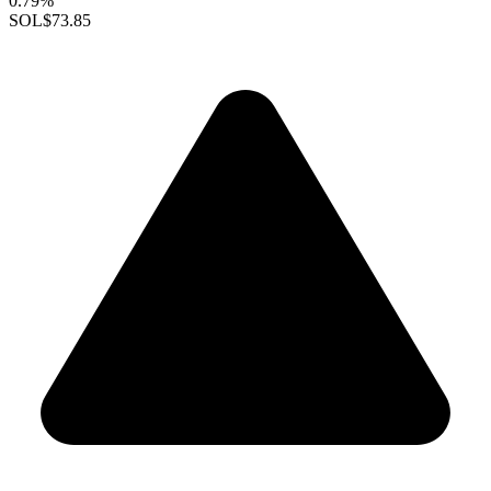
0.79%
SOL
$73.85