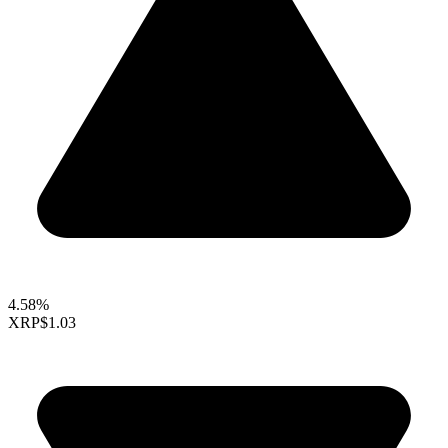
4.58%
XRP
$1.03