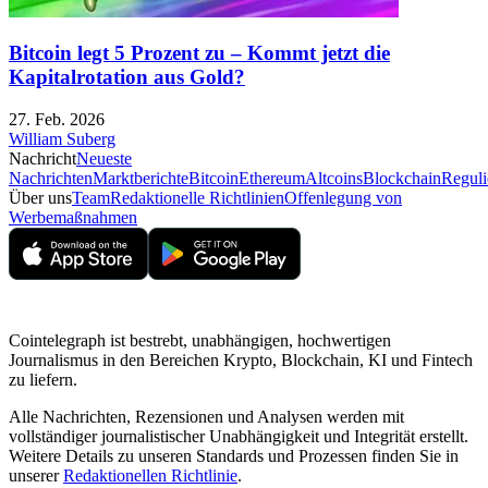
Bitcoin legt 5 Prozent zu – Kommt jetzt die
Kapitalrotation aus Gold?
27. Feb. 2026
William Suberg
Nachricht
Neueste
Nachrichten
Marktberichte
Bitcoin
Ethereum
Altcoins
Blockchain
Reguli
Über uns
Team
Redaktionelle Richtlinien
Offenlegung von
Werbemaßnahmen
Cointelegraph ist bestrebt, unabhängigen, hochwertigen
Journalismus in den Bereichen Krypto, Blockchain, KI und Fintech
zu liefern.
Alle Nachrichten, Rezensionen und Analysen werden mit
vollständiger journalistischer Unabhängigkeit und Integrität erstellt.
Weitere Details zu unseren Standards und Prozessen finden Sie in
unserer
Redaktionellen Richtlinie
.