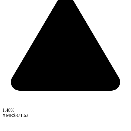
1.48%
XMR
$371.63