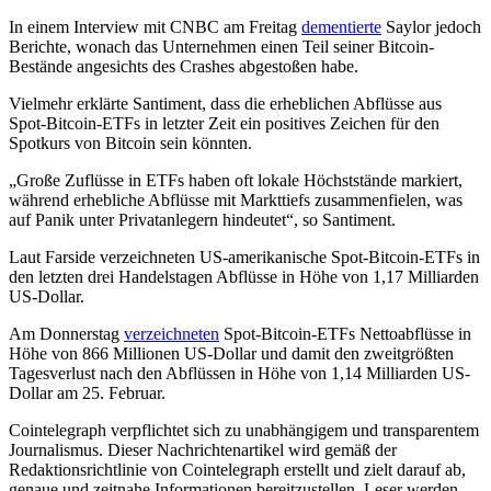
In einem Interview mit CNBC am Freitag
dementierte
Saylor jedoch
Berichte, wonach das Unternehmen einen Teil seiner Bitcoin-
Bestände angesichts des Crashes abgestoßen habe.
Vielmehr erklärte Santiment, dass die erheblichen Abflüsse aus
Spot-Bitcoin-ETFs in letzter Zeit ein positives Zeichen für den
Spotkurs von Bitcoin sein könnten.
„Große Zuflüsse in ETFs haben oft lokale Höchststände markiert,
während erhebliche Abflüsse mit Markttiefs zusammenfielen, was
auf Panik unter Privatanlegern hindeutet“, so Santiment.
Laut Farside verzeichneten US-amerikanische Spot-Bitcoin-ETFs in
den letzten drei Handelstagen Abflüsse in Höhe von 1,17 Milliarden
US-Dollar.
Am Donnerstag
verzeichneten
Spot-Bitcoin-ETFs Nettoabflüsse in
Höhe von 866 Millionen US-Dollar und damit den zweitgrößten
Tagesverlust nach den Abflüssen in Höhe von 1,14 Milliarden US-
Dollar am 25. Februar.
Cointelegraph verpflichtet sich zu unabhängigem und transparentem
Journalismus. Dieser Nachrichtenartikel wird gemäß der
Redaktionsrichtlinie von Cointelegraph erstellt und zielt darauf ab,
genaue und zeitnahe Informationen bereitzustellen. Leser werden