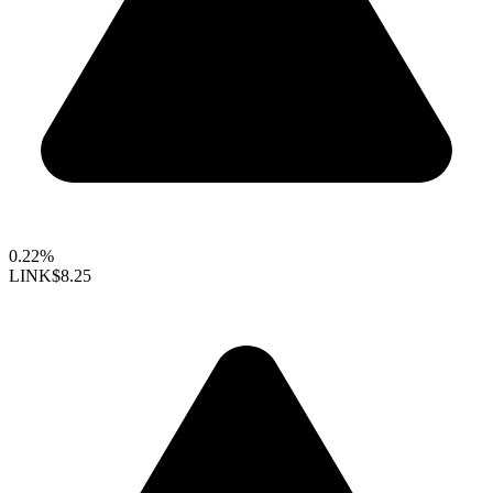
0.22%
LINK
$8.25