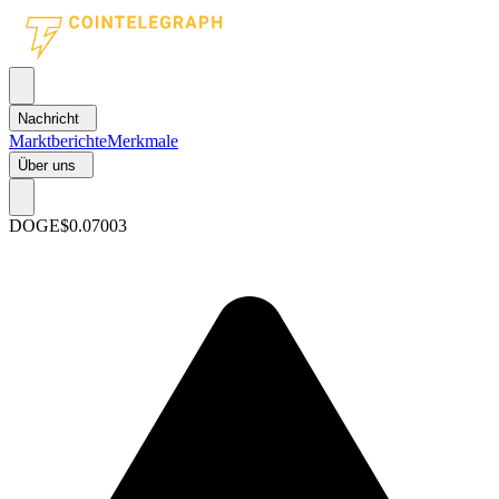
Nachricht
Marktberichte
Merkmale
Über uns
DOGE
$0.07003