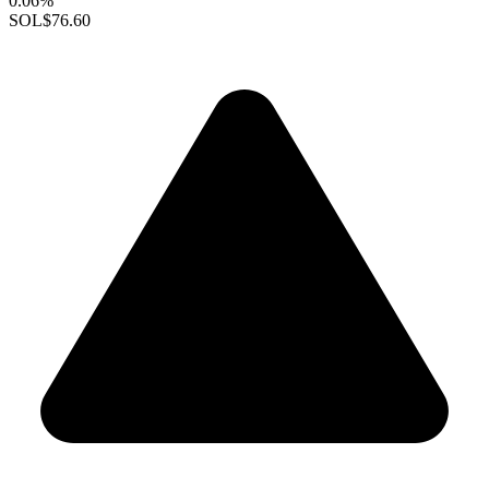
0.06%
SOL
$76.60