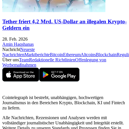
Tether friert 4,2 Mrd. US-Dollar an illegalen Krypto-
Geldern ein
28. Feb. 2026
Amin Haqshanas
Nachricht
Neueste
Nachrichten
Marktberichte
Bitcoin
Ethereum
Altcoins
Blockchain
Reguli
Über uns
Team
Redaktionelle Richtlinien
Offenlegung von
Werbemaßnahmen
Cointelegraph ist bestrebt, unabhängigen, hochwertigen
Journalismus in den Bereichen Krypto, Blockchain, KI und Fintech
zu liefern.
Alle Nachrichten, Rezensionen und Analysen werden mit
vollständiger journalistischer Unabhängigkeit und Integrität erstellt.
Weitere Details zu unseren Standards und Prozessen finden Sie in