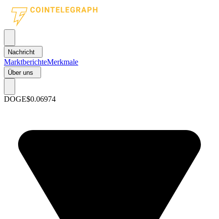
Nachricht
Marktberichte
Merkmale
Über uns
DOGE
$0.06974