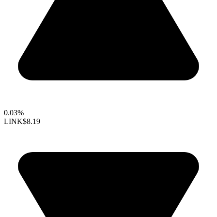
0.03%
LINK
$8.19