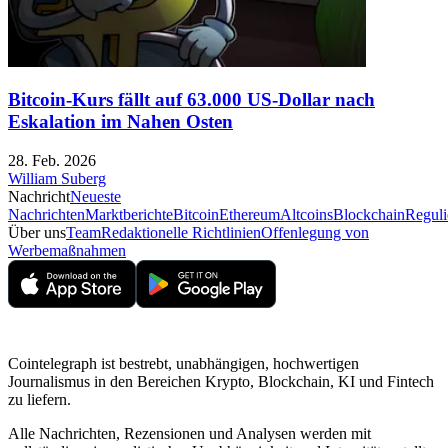
Bitcoin-Kurs fällt auf 63.000 US-Dollar nach
Eskalation im Nahen Osten
28. Feb. 2026
William Suberg
Nachricht
Neueste
Nachrichten
Marktberichte
Bitcoin
Ethereum
Altcoins
Blockchain
Reguli
Über uns
Team
Redaktionelle Richtlinien
Offenlegung von
Werbemaßnahmen
Cointelegraph ist bestrebt, unabhängigen, hochwertigen
Journalismus in den Bereichen Krypto, Blockchain, KI und Fintech
zu liefern.
Alle Nachrichten, Rezensionen und Analysen werden mit