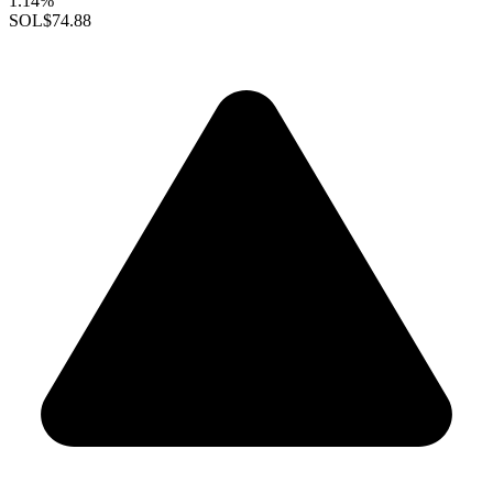
1.14%
SOL
$74.88