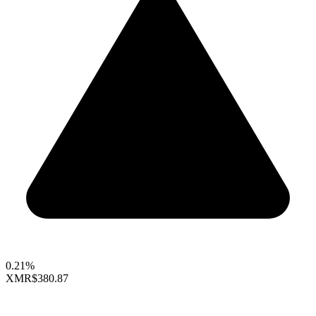
0.21%
XMR
$380.87