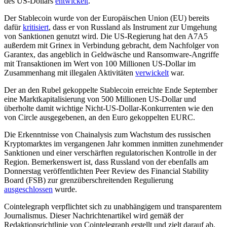
des US-Dollars
entwickelt
.
Der Stablecoin wurde von der Europäischen Union (EU) bereits
dafür
kritisiert
, dass er von Russland als Instrument zur Umgehung
von Sanktionen genutzt wird. Die US-Regierung hat den A7A5
außerdem mit Grinex in Verbindung gebracht, dem Nachfolger von
Garantex, das angeblich in Geldwäsche und Ransomware-Angriffe
mit Transaktionen im Wert von 100 Millionen US-Dollar im
Zusammenhang mit illegalen Aktivitäten
verwickelt
war.
Der an den Rubel gekoppelte Stablecoin erreichte Ende September
eine Marktkapitalisierung von 500 Millionen US-Dollar und
überholte damit wichtige Nicht-US-Dollar-Konkurrenten wie den
von Circle ausgegebenen, an den Euro gekoppelten EURC.
Die Erkenntnisse von Chainalysis zum Wachstum des russischen
Kryptomarktes im vergangenen Jahr kommen inmitten zunehmender
Sanktionen und einer verschärften regulatorischen Kontrolle in der
Region. Bemerkenswert ist, dass Russland von der ebenfalls am
Donnerstag veröffentlichten Peer Review des Financial Stability
Board (FSB) zur grenzüberschreitenden Regulierung
ausgeschlossen
wurde.
Cointelegraph verpflichtet sich zu unabhängigem und transparentem
Journalismus. Dieser Nachrichtenartikel wird gemäß der
Redaktionsrichtlinie von Cointelegraph erstellt und zielt darauf ab,