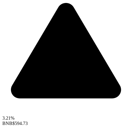
3.21%
BNB
$594.73