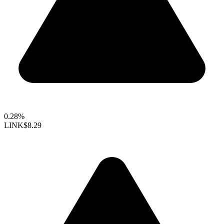
0.28%
LINK
$8.29