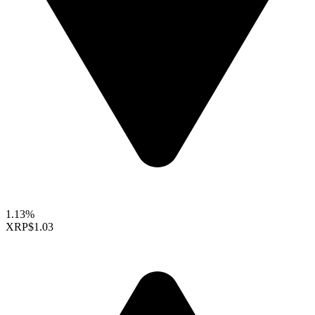
1.13%
XRP
$1.03