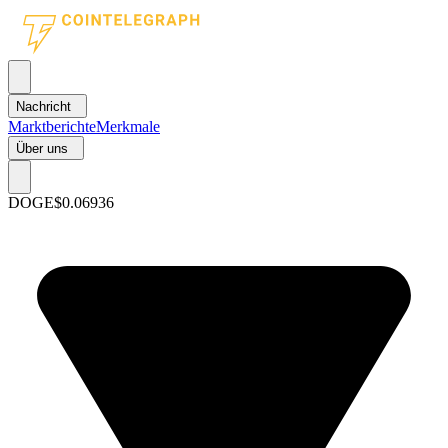
Nachricht
Marktberichte
Merkmale
Über uns
DOGE
$0.06936