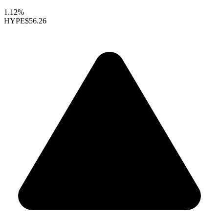
1.12%
HYPE
$56.26