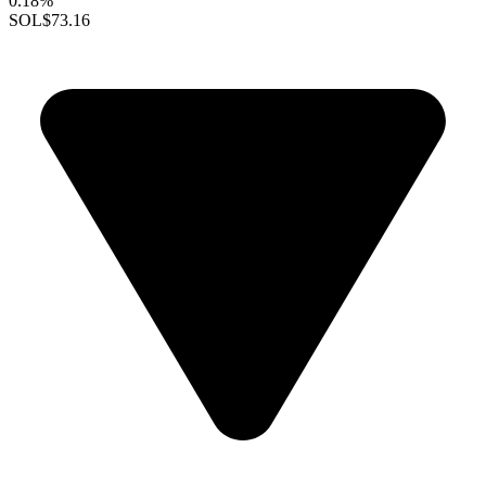
0.18%
SOL
$73.16