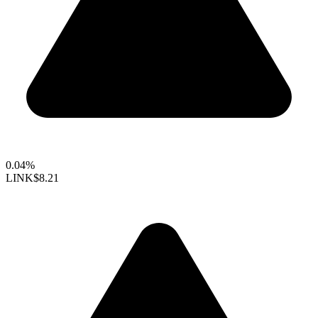
0.04%
LINK
$8.21