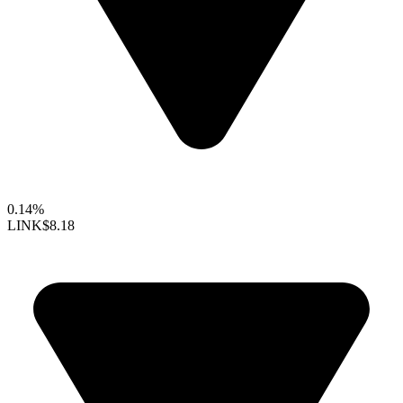
0.14%
LINK
$8.18