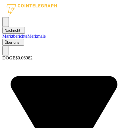
Nachricht
Marktberichte
Merkmale
Über uns
DOGE
$0.06982