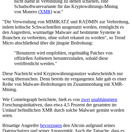
nicht damit in Verbindung zu stehen schienen, eine
Schadsoftwarevariante für das Kryptowährungs-Mining
von Monero (
XMR
) war."
"Die Verwendung von MIMIKATZ und RADMIN zur Verbreitung,
indem kritische Schwachstellen ausgenutzt werden, ermöglicht es
den Angreifern, wurmartige Malware auf bestimmte Systeme in
Branchen zu verbreiten, ohne sofort erkannt zu werden", so Trend
Micro abschließend über die jüngste Bedrohung:
"Benutzern wird empfohlen, regelmäßig Patches von
offiziellen Anbietern herunterzuladen, sobald diese
veröffentlicht werden."
Diese Nachricht wird Kryptowährungsnutzer wahrscheinlich nur
wenig überraschen. Denn bereits im vergangenen Jahr gab es einer
Reihe von Malware-Bedrohungen im Zusammenhang mit XMR-
Mining.
Wie Cointelegraph berichtete, hieß es von
zwei
unabhängigen
Forschungsinitiativen, dass etwa 4,5 Prozent der gesamten im
Umlauf befindlichen XMR durch solche Malware gemint worden
seien.
Bösartige Angreifer
bevorzugen
den Altcoin aufgrund seines
Datenschutzes und seiner Anonymität. Auch die Tatsache, dass es