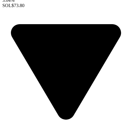
3.04%
SOL
$73.80