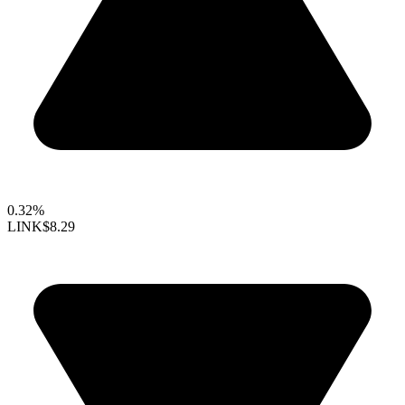
0.32%
LINK
$8.29