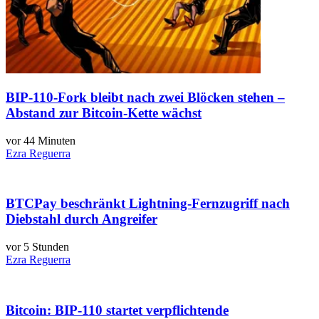
BIP-110-Fork bleibt nach zwei Blöcken stehen –
Abstand zur Bitcoin-Kette wächst
vor 44 Minuten
Ezra Reguerra
BTCPay beschränkt Lightning-Fernzugriff nach
Diebstahl durch Angreifer
vor 5 Stunden
Ezra Reguerra
Bitcoin: BIP-110 startet verpflichtende