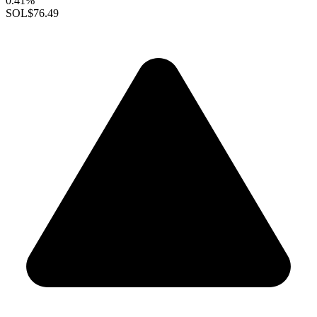
0.41%
SOL
$76.49