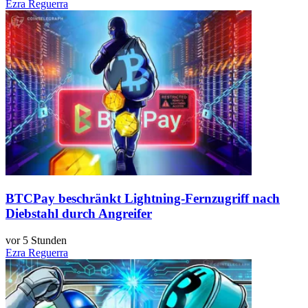
Ezra Reguerra
BTCPay beschränkt Lightning-Fernzugriff nach
Diebstahl durch Angreifer
vor 5 Stunden
Ezra Reguerra