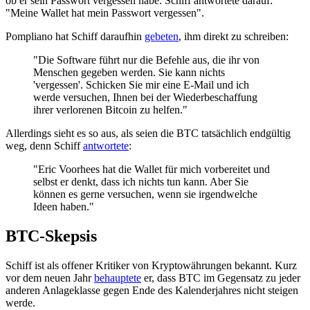
ob er sein Passwort vergessen habe. Schiff antwortete darauf:
"Meine Wallet hat mein Passwort vergessen".
Pompliano hat Schiff daraufhin
gebeten
, ihm direkt zu schreiben:
"Die Software führt nur die Befehle aus, die ihr von
Menschen gegeben werden. Sie kann nichts
'vergessen'. Schicken Sie mir eine E-Mail und ich
werde versuchen, Ihnen bei der Wiederbeschaffung
ihrer verlorenen Bitcoin zu helfen."
Allerdings sieht es so aus, als seien die BTC tatsächlich endgültig
weg, denn Schiff
antwortete
:
"Eric Voorhees hat die Wallet für mich vorbereitet und
selbst er denkt, dass ich nichts tun kann. Aber Sie
können es gerne versuchen, wenn sie irgendwelche
Ideen haben."
BTC-Skepsis
Schiff ist als offener Kritiker von Kryptowährungen bekannt. Kurz
vor dem neuen Jahr
behauptete
er, dass BTC im Gegensatz zu jeder
anderen Anlageklasse gegen Ende des Kalenderjahres nicht steigen
werde.