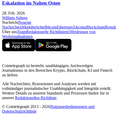
Eskalation im Nahen Osten
28. Feb. 2026
William Suberg
Nachricht
Neueste
Nachrichten
Marktberichte
Bitcoin
Ethereum
Altcoins
Blockchain
Reguli
Über uns
Team
Redaktionelle Richtlinien
Offenlegung von
Werbemaßnahmen
Cointelegraph ist bestrebt, unabhängigen, hochwertigen
Journalismus in den Bereichen Krypto, Blockchain, KI und Fintech
zu liefern.
Alle Nachrichten, Rezensionen und Analysen werden mit
vollständiger journalistischer Unabhängigkeit und Integrität erstellt.
Weitere Details zu unseren Standards und Prozessen finden Sie in
unserer
Redaktionellen Richtlinie
.
© Cointelegraph 2013 - 2026
Nutzungsbedingungen und
Datenschutzrichtlinie