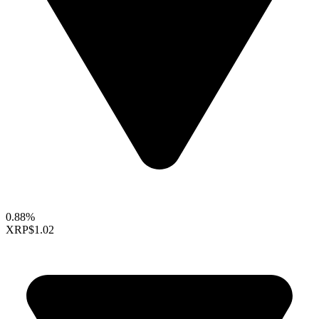
0.88%
XRP
$1.02