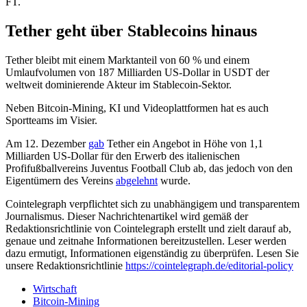
FT.
Tether geht über Stablecoins hinaus
Tether bleibt mit einem Marktanteil von 60 % und einem
Umlaufvolumen von 187 Milliarden US-Dollar in USDT der
weltweit dominierende Akteur im Stablecoin-Sektor.
Neben Bitcoin-Mining, KI und Videoplattformen hat es auch
Sportteams im Visier.
Am 12. Dezember
gab
Tether ein Angebot in Höhe von 1,1
Milliarden US-Dollar für den Erwerb des italienischen
Profifußballvereins Juventus Football Club ab, das jedoch von den
Eigentümern des Vereins
abgelehnt
wurde.
Cointelegraph verpflichtet sich zu unabhängigem und transparentem
Journalismus. Dieser Nachrichtenartikel wird gemäß der
Redaktionsrichtlinie von Cointelegraph erstellt und zielt darauf ab,
genaue und zeitnahe Informationen bereitzustellen. Leser werden
dazu ermutigt, Informationen eigenständig zu überprüfen. Lesen Sie
unsere Redaktionsrichtlinie
https://cointelegraph.de/editorial-policy
Wirtschaft
Bitcoin-Mining