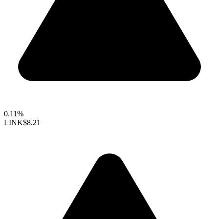
0.11%
LINK
$8.21