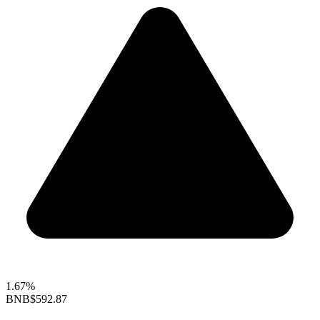
1.67%
BNB
$592.87