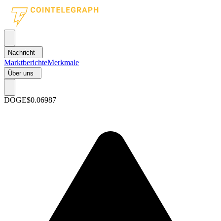
Nachricht
Marktberichte
Merkmale
Über uns
DOGE
$0.06987