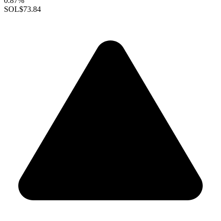
0.87%
SOL
$73.84