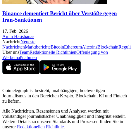
Binance dementiert Bericht über Verstöße gegen
Iran-Sanktionen
17. Feb. 2026
Amin Haqshanas
Nachricht
Neueste
Nachrichten
Marktberichte
Bitcoin
Ethereum
Altcoins
Blockchain
Reguli
Über uns
Team
Redaktionelle Richtlinien
Offenlegung von
Werbemaßnahmen
Cointelegraph ist bestrebt, unabhängigen, hochwertigen
Journalismus in den Bereichen Krypto, Blockchain, KI und Fintech
zu liefern.
Alle Nachrichten, Rezensionen und Analysen werden mit
vollständiger journalistischer Unabhängigkeit und Integrität erstellt.
Weitere Details zu unseren Standards und Prozessen finden Sie in
unserer
Redaktionellen Richtlinie
.