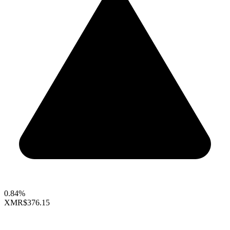
0.84%
XMR
$376.15