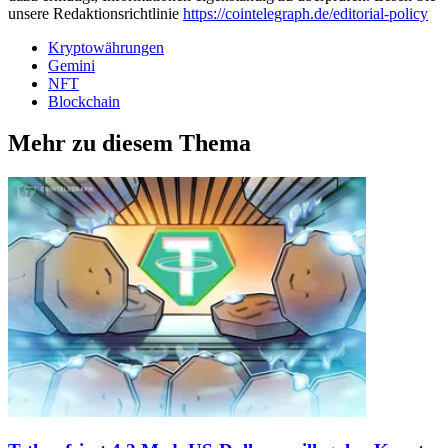
unsere Redaktionsrichtlinie
https://cointelegraph.de/editorial-policy
Kryptowährungen
Gemini
NFT
Blockchain
Mehr zu diesem Thema