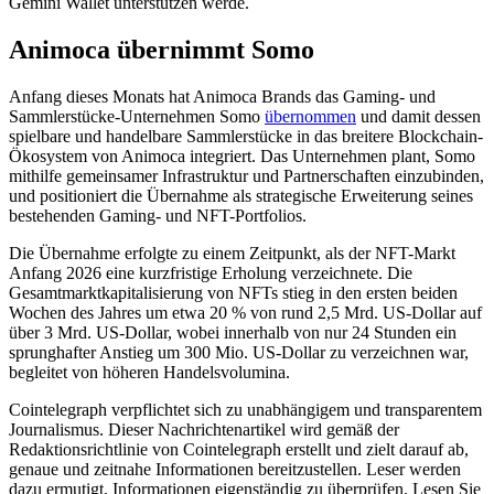
Gemini Wallet unterstützen werde.
Animoca übernimmt Somo
Anfang dieses Monats hat Animoca Brands das Gaming- und
Sammlerstücke-Unternehmen Somo
übernommen
und damit dessen
spielbare und handelbare Sammlerstücke in das breitere Blockchain-
Ökosystem von Animoca integriert. Das Unternehmen plant, Somo
mithilfe gemeinsamer Infrastruktur und Partnerschaften einzubinden,
und positioniert die Übernahme als strategische Erweiterung seines
bestehenden Gaming- und NFT-Portfolios.
Die Übernahme erfolgte zu einem Zeitpunkt, als der NFT-Markt
Anfang 2026 eine kurzfristige Erholung verzeichnete. Die
Gesamtmarktkapitalisierung von NFTs stieg in den ersten beiden
Wochen des Jahres um etwa 20 % von rund 2,5 Mrd. US-Dollar auf
über 3 Mrd. US-Dollar, wobei innerhalb von nur 24 Stunden ein
sprunghafter Anstieg um 300 Mio. US-Dollar zu verzeichnen war,
begleitet von höheren Handelsvolumina.
Cointelegraph verpflichtet sich zu unabhängigem und transparentem
Journalismus. Dieser Nachrichtenartikel wird gemäß der
Redaktionsrichtlinie von Cointelegraph erstellt und zielt darauf ab,
genaue und zeitnahe Informationen bereitzustellen. Leser werden
dazu ermutigt, Informationen eigenständig zu überprüfen. Lesen Sie