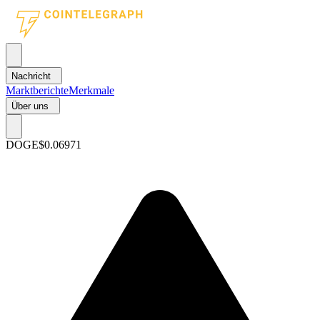
Nachricht
Marktberichte
Merkmale
Über uns
DOGE
$0.06971