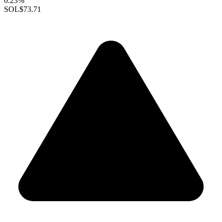
0.23%
SOL
$73.71