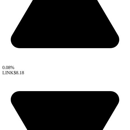
0.08%
LINK
$8.18