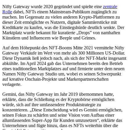
Nifty Gateway wurde 2020 gegründet und spielte eine
zentrale
Rolle
dabei, NFTs einem Mainstream-Publikum zugänglich zu
machen. Im Gegensatz zu vielen anderen Krypto-Plattformen zu
dieser Zeit ermöglichte es Nutzern, digitale Sammlerstücke mit
Kreditkarte zu kaufen, was die Einstiegshürde deutlich senkte. Der
Marktplatz wurde bekannt für kuratierte „Drops” von namhaften
Künstlern und Influencern wie Beeple und Grimes.
Auf dem Höhepunkt des NFT-Booms Mitte 2021 vermittelte Nifty
Gateway Verkäufe im Wert von mehr als 300 Millionen US-Dollar.
Diese Dynamik ließ jedoch nach, als sich der NFT-Markt insgesamt
abkühlte. Im April 2024 gab das Unternehmen bereits den Betrieb
eines traditionellen Marktplatzes auf und firmierte unter dem neuen
Namen Nifty Gateway Studio um, wobei es seinen Schwerpunkt
auf kreative Onchain-Projekte und Markenpartnerschaften
verlagerte.
Gemini, das Nifty Gateway im Jahr 2019 übernommen hatte,
erklärte, dass die Schließung es der Kryptobörse ermöglichen
würde, sich auf ihre umfassendere Produktstrategie zu
konzentrieren. „Diese Entscheidung wird es Gemini ermöglichen,
seinen Fokus zu schärfen und seine Vision vom Aufbau einer
allumfassenden Super-App für Kunden umzusetzen“, erklärte das
Unternehmen und fügte hinzu, dass es NFTs weiterhin über die