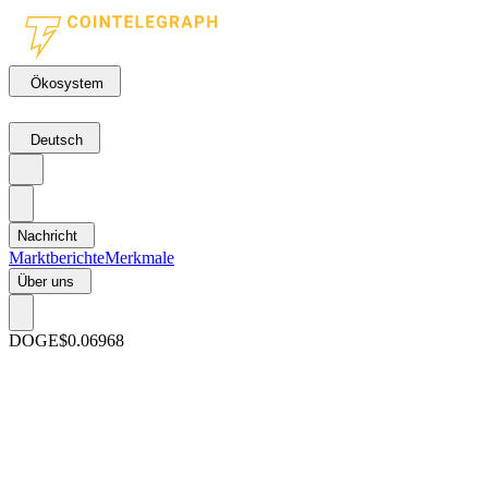
Ökosystem
Deutsch
Nachricht
Marktberichte
Merkmale
Über uns
DOGE
$0.06968