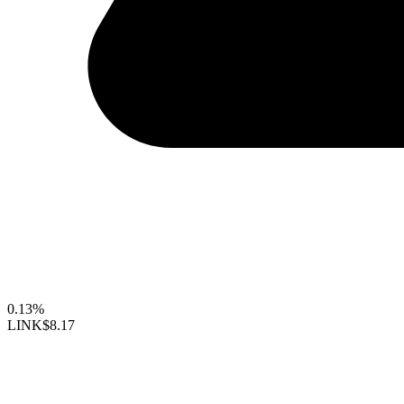
0.13%
LINK
$8.17