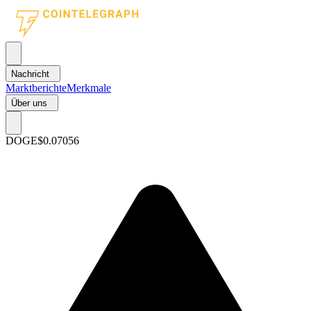
Nachricht
Marktberichte
Merkmale
Über uns
DOGE
$0.07056