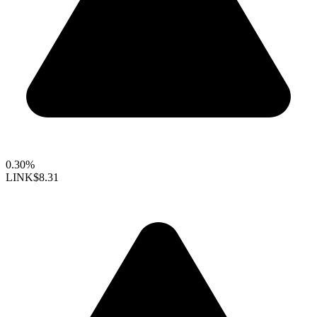
0.30%
LINK
$8.31