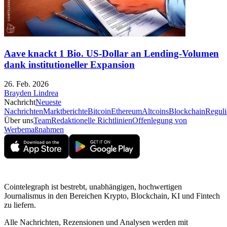
Aave knackt 1 Bio. US-Dollar an Lending-Volumen
dank institutioneller Expansion
26. Feb. 2026
Brayden Lindrea
Nachricht
Neueste
Nachrichten
Marktberichte
Bitcoin
Ethereum
Altcoins
Blockchain
Reguli
Über uns
Team
Redaktionelle Richtlinien
Offenlegung von
Werbemaßnahmen
Cointelegraph ist bestrebt, unabhängigen, hochwertigen
Journalismus in den Bereichen Krypto, Blockchain, KI und Fintech
zu liefern.
Alle Nachrichten, Rezensionen und Analysen werden mit