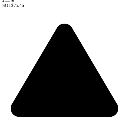
2.11%
SOL
$75.46