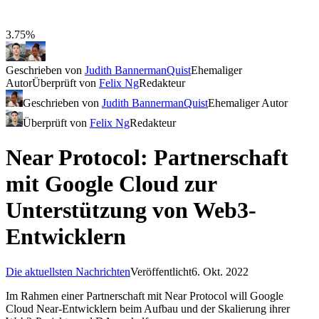
3.75%
Geschrieben von
Judith BannermanQuist
Ehemaliger
Autor
Überprüft von
Felix Ng
Redakteur
Geschrieben von
Judith BannermanQuist
Ehemaliger Autor
Überprüft von
Felix Ng
Redakteur
Near Protocol: Partnerschaft
mit Google Cloud zur
Unterstützung von Web3-
Entwicklern
Die aktuellsten Nachrichten
Veröffentlicht
6. Okt. 2022
Im Rahmen einer Partnerschaft mit Near Protocol will Google
Cloud Near-Entwicklern beim Aufbau und der Skalierung ihrer