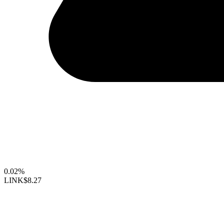
0.02%
LINK
$8.27