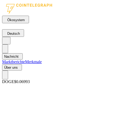
Ökosystem
Deutsch
Nachricht
Marktberichte
Merkmale
Über uns
DOGE
$0.06993