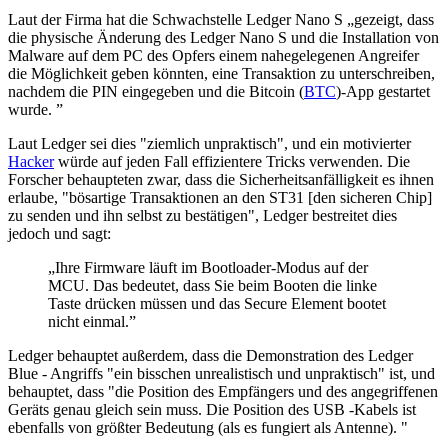
Laut der Firma hat die Schwachstelle Ledger Nano S „gezeigt, dass
die physische Änderung des Ledger Nano S und die Installation von
Malware auf dem PC des Opfers einem nahegelegenen Angreifer
die Möglichkeit geben könnten, eine Transaktion zu unterschreiben,
nachdem die PIN eingegeben und die Bitcoin (
BTC
)-App gestartet
wurde. ”
Laut Ledger sei dies "ziemlich unpraktisch", und ein motivierter
Hacker
würde auf jeden Fall effizientere Tricks verwenden. Die
Forscher behaupteten zwar, dass die Sicherheitsanfälligkeit es ihnen
erlaube, "bösartige Transaktionen an den ST31 [den sicheren Chip]
zu senden und ihn selbst zu bestätigen", Ledger bestreitet dies
jedoch und sagt:
„Ihre Firmware läuft im Bootloader-Modus auf der
MCU. Das bedeutet, dass Sie beim Booten die linke
Taste drücken müssen und das Secure Element bootet
nicht einmal.”
Ledger behauptet außerdem, dass die Demonstration des Ledger
Blue - Angriffs "ein bisschen unrealistisch und unpraktisch" ist, und
behauptet, dass "die Position des Empfängers und des angegriffenen
Geräts genau gleich sein muss. Die Position des USB -Kabels ist
ebenfalls von größter Bedeutung (als es fungiert als Antenne). "