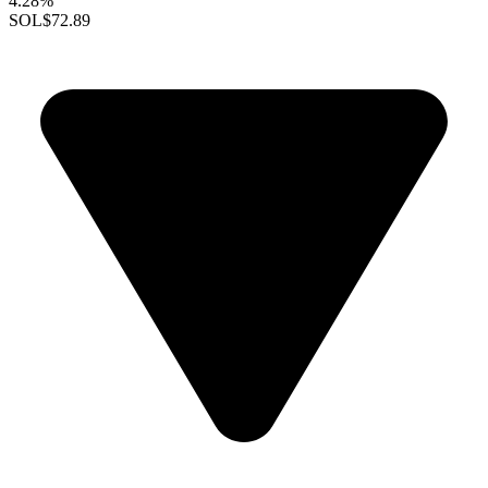
4.28%
SOL
$72.89