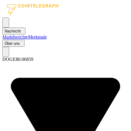
Nachricht
Marktberichte
Merkmale
Über uns
DOGE
$0.06859