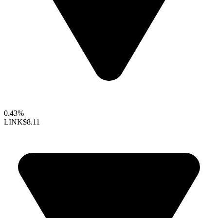
0.43%
LINK
$8.11