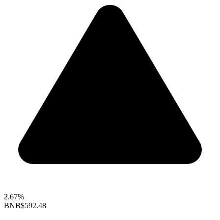
2.67%
BNB
$592.48