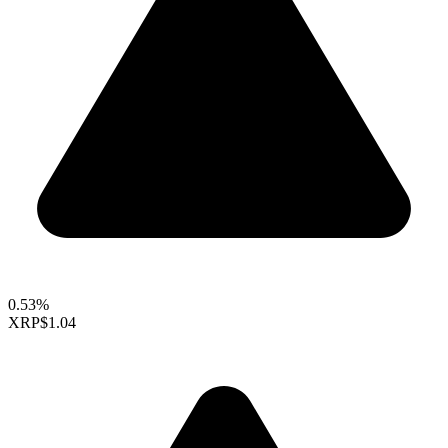
0.53%
XRP
$1.04