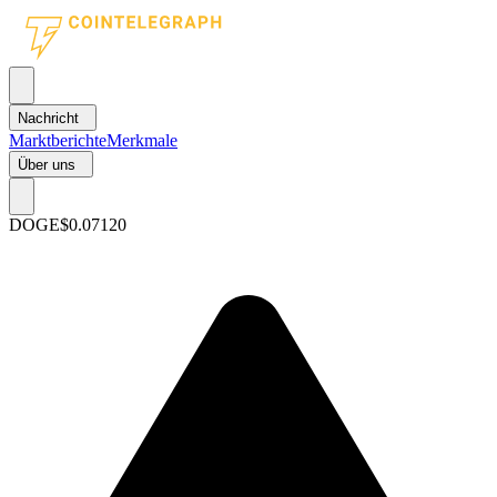
Nachricht
Marktberichte
Merkmale
Über uns
DOGE
$0.07120