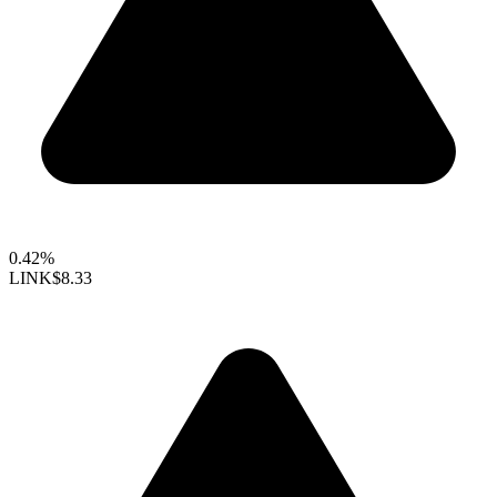
0.42%
LINK
$8.33