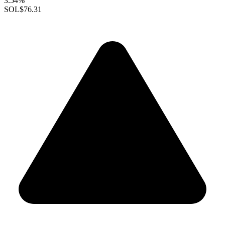
3.54%
SOL
$76.31