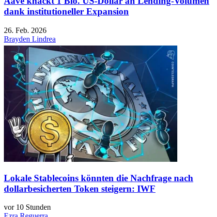
Aave knackt 1 Bio. US-Dollar an Lending-Volumen
dank institutioneller Expansion
26. Feb. 2026
Brayden Lindrea
Lokale Stablecoins könnten die Nachfrage nach
dollarbesicherten Token steigern: IWF
vor 10 Stunden
Ezra Reguerra