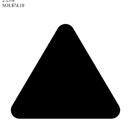
2.13%
SOL
$74.19