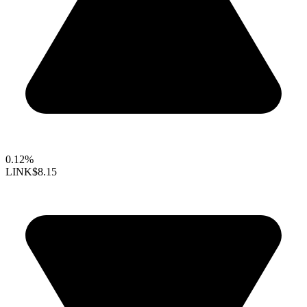
0.12%
LINK
$8.15