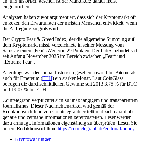
an, und historisch gesehen ist der Markt kurz darauf meist
eingebrochen.
Analysten haben zuvor argumentiert, dass sich der Kryptomarkt oft
entgegen den Erwartungen der meisten Menschen entwickelt, wenn
die Aufregung zu groß wird.
Der Crypto Fear & Greed Index, der die allgemeine Stimmung auf
dem Kryptomarkt misst, verzeichnete in seiner Messung vom
Samstag einen „Fear“-Wert von 29 Punkten. Der Index befindet sich
seit Anfang November 2025 im Bereich zwischen „Fear“ und
„Extreme Fear“.
Allerdings war der Januar historisch gesehen sowohl für Bitcoin als
auch für Ethereum (
ETH
) ein starker Monat. Laut CoinGlass
betrugen die durchschnittlichen Gewinne seit 2013 3,75 % für BTC
und 19,07 % für ETH.
Cointelegraph verpflichtet sich zu unabhängigem und transparentem
Journalismus. Dieser Nachrichtenartikel wird gemäß der
Redaktionsrichtlinie von Cointelegraph erstellt und zielt darauf ab,
genaue und zeitnahe Informationen bereitzustellen. Leser werden
dazu ermutigt, Informationen eigenständig zu überprüfen. Lesen Sie
unsere Redaktionsrichtlinie
https://cointelegraph.de/editorial-policy
Kryptowährungen