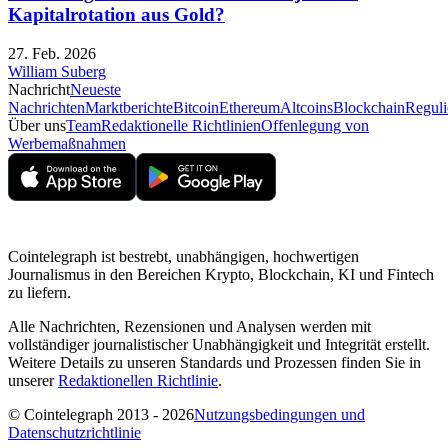
Kapitalrotation aus Gold?
27. Feb. 2026
William Suberg
Nachricht
Neueste
Nachrichten
Marktberichte
Bitcoin
Ethereum
Altcoins
Blockchain
Reguli
Über uns
Team
Redaktionelle Richtlinien
Offenlegung von
Werbemaßnahmen
Cointelegraph ist bestrebt, unabhängigen, hochwertigen
Journalismus in den Bereichen Krypto, Blockchain, KI und Fintech
zu liefern.
Alle Nachrichten, Rezensionen und Analysen werden mit
vollständiger journalistischer Unabhängigkeit und Integrität erstellt.
Weitere Details zu unseren Standards und Prozessen finden Sie in
unserer
Redaktionellen Richtlinie
.
© Cointelegraph 2013 - 2026
Nutzungsbedingungen und
Datenschutzrichtlinie