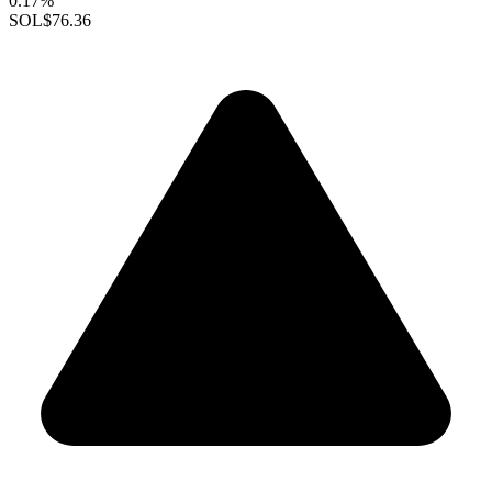
0.17%
SOL
$76.36