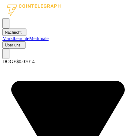
Nachricht
Marktberichte
Merkmale
Über uns
DOGE
$0.07014