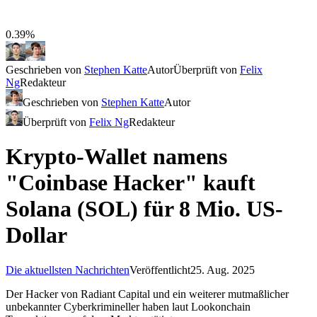
0.39%
Geschrieben von
Stephen Katte
Autor
Überprüft von
Felix
Ng
Redakteur
Geschrieben von
Stephen Katte
Autor
Überprüft von
Felix Ng
Redakteur
Krypto-Wallet namens
"Coinbase Hacker" kauft
Solana (SOL) für 8 Mio. US-
Dollar
Die aktuellsten Nachrichten
Veröffentlicht
25. Aug. 2025
Der Hacker von Radiant Capital und ein weiterer mutmaßlicher
unbekannter Cyberkrimineller haben laut Lookonchain