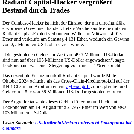
Radiant Capital-Hacker vergrößert
Bestand durch Trades
Der Coinbase-Hacker ist nicht der Einzige, der mit unrechtmäßig
erworbenen Gewinnen handelt. Letzte Woche kaufte eine mit dem
Radiant Capital-Exploit verbundene Wallet am Mittwoch 4.913
Ether und verkaufte am Samstag 4.131 Ether, wodurch ein Gewinn
von 2,7 Millionen US-Dollar erzielt wurde.
„Die gestohlenen Gelder im Wert von 49,5 Millionen US-Dollar
sind nun auf über 105 Millionen US-Dollar angewachsen“, sagte
Lookonchain, was einer Steigerung von rund 114 % entspricht.
Das dezentrale Finanzprotokoll Radiant Capital wurde Mitte
Oktober 2024 gehackt, als das Cross-Chain-Kreditprotokoll auf der
BNB Chain und Arbitrum einem
Cyberangriff
zum Opfer fiel und
Gelder in Höhe von 58 Millionen US-Dollar gestohlen wurden.
Der Angreifer tauschte dieses Geld in Ether um und hielt laut
Lookonchain am 14. August rund 21.957 Ether im Wert von etwa
103 Millionen US-Dollar.
Lesen Sie auch:
US-Justizministerium untersucht Datenpanne bei
Coinbase