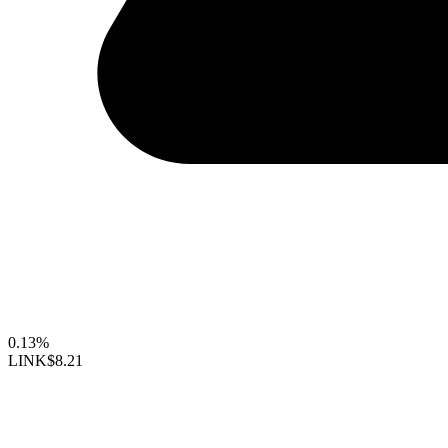
0.13%
LINK
$8.21