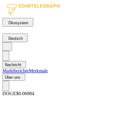
Ökosystem
Deutsch
Nachricht
Marktberichte
Merkmale
Über uns
DOGE
$0.06984