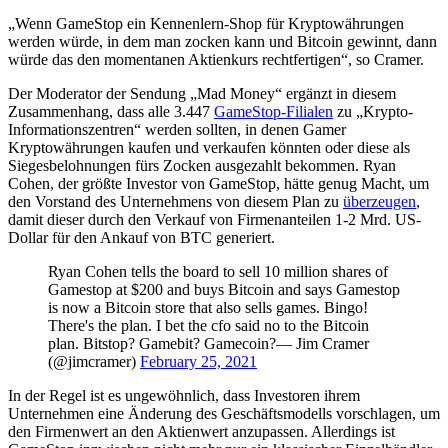
„Wenn GameStop ein Kennenlern-Shop für Kryptowährungen
werden würde, in dem man zocken kann und Bitcoin gewinnt, dann
würde das den momentanen Aktienkurs rechtfertigen“, so Cramer.
Der Moderator der Sendung „Mad Money“ ergänzt in diesem
Zusammenhang, dass alle 3.447
GameStop-Filialen
zu „Krypto-
Informationszentren“ werden sollten, in denen Gamer
Kryptowährungen kaufen und verkaufen könnten oder diese als
Siegesbelohnungen fürs Zocken ausgezahlt bekommen. Ryan
Cohen, der größte Investor von GameStop, hätte genug Macht, um
den Vorstand des Unternehmens von diesem Plan zu
überzeugen
,
damit dieser durch den Verkauf von Firmenanteilen 1-2 Mrd. US-
Dollar für den Ankauf von BTC generiert.
Ryan Cohen tells the board to sell 10 million shares of
Gamestop at $200 and buys Bitcoin and says Gamestop
is now a Bitcoin store that also sells games. Bingo!
There's the plan. I bet the cfo said no to the Bitcoin
plan. Bitstop? Gamebit? Gamecoin?— Jim Cramer
(@jimcramer)
February 25, 2021
In der Regel ist es ungewöhnlich, dass Investoren ihrem
Unternehmen eine Änderung des Geschäftsmodells vorschlagen, um
den Firmenwert an den Aktienwert anzupassen. Allerdings ist