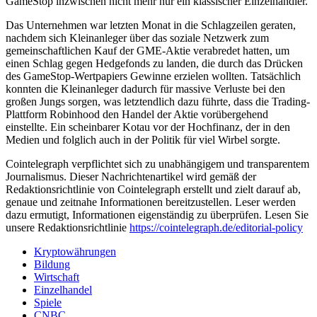
GameStop inzwischen nicht mehr nur ein klassischer Einzelhändler.
Das Unternehmen war letzten Monat in die Schlagzeilen geraten,
nachdem sich Kleinanleger über das soziale Netzwerk zum
gemeinschaftlichen Kauf der GME-Aktie verabredet hatten, um
einen Schlag gegen Hedgefonds zu landen, die durch das Drücken
des GameStop-Wertpapiers Gewinne erzielen wollten. Tatsächlich
konnten die Kleinanleger dadurch für massive Verluste bei den
großen Jungs sorgen, was letztendlich dazu führte, dass die Trading-
Plattform Robinhood den Handel der Aktie vorübergehend
einstellte. Ein scheinbarer Kotau vor der Hochfinanz, der in den
Medien und folglich auch in der Politik für viel Wirbel sorgte.
Cointelegraph verpflichtet sich zu unabhängigem und transparentem
Journalismus. Dieser Nachrichtenartikel wird gemäß der
Redaktionsrichtlinie von Cointelegraph erstellt und zielt darauf ab,
genaue und zeitnahe Informationen bereitzustellen. Leser werden
dazu ermutigt, Informationen eigenständig zu überprüfen. Lesen Sie
unsere Redaktionsrichtlinie
https://cointelegraph.de/editorial-policy
Kryptowährungen
Bildung
Wirtschaft
Einzelhandel
Spiele
CNBC