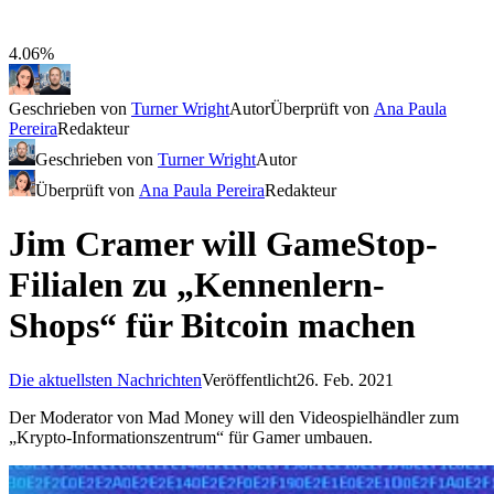
4.06%
Geschrieben von
Turner Wright
Autor
Überprüft von
Ana Paula
Pereira
Redakteur
Geschrieben von
Turner Wright
Autor
Überprüft von
Ana Paula Pereira
Redakteur
Jim Cramer will GameStop-
Filialen zu „Kennenlern-
Shops“ für Bitcoin machen
Die aktuellsten Nachrichten
Veröffentlicht
26. Feb. 2021
Der Moderator von Mad Money will den Videospielhändler zum
„Krypto-Informationszentrum“ für Gamer umbauen.