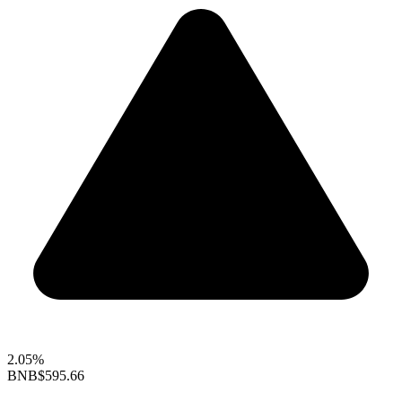
2.05%
BNB
$595.66