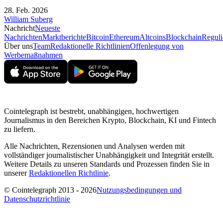
28. Feb. 2026
William Suberg
Nachricht
Neueste
Nachrichten
Marktberichte
Bitcoin
Ethereum
Altcoins
Blockchain
Reguli
Über uns
Team
Redaktionelle Richtlinien
Offenlegung von
Werbemaßnahmen
Cointelegraph ist bestrebt, unabhängigen, hochwertigen
Journalismus in den Bereichen Krypto, Blockchain, KI und Fintech
zu liefern.
Alle Nachrichten, Rezensionen und Analysen werden mit
vollständiger journalistischer Unabhängigkeit und Integrität erstellt.
Weitere Details zu unseren Standards und Prozessen finden Sie in
unserer
Redaktionellen Richtlinie
.
© Cointelegraph 2013 - 2026
Nutzungsbedingungen und
Datenschutzrichtlinie