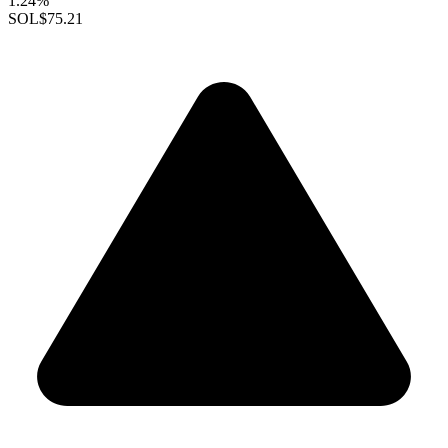
1.24%
SOL
$75.21