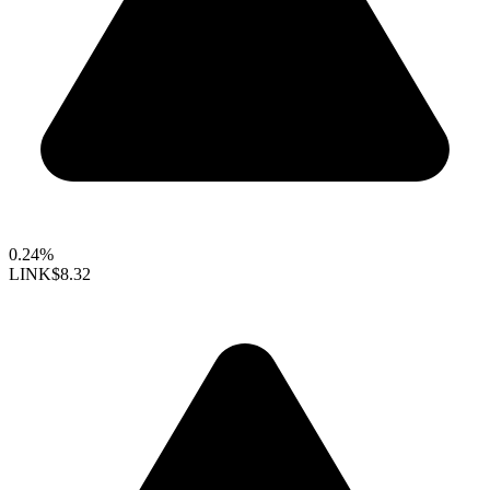
0.24%
LINK
$8.32