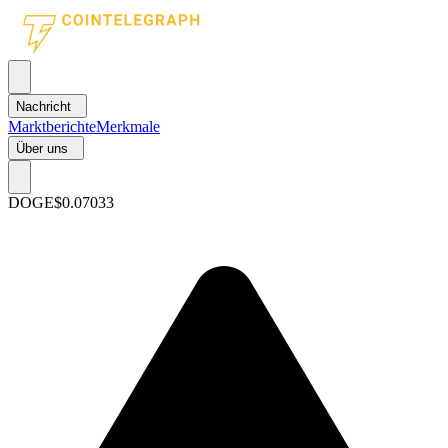
Nachricht
Marktberichte
Merkmale
Über uns
DOGE
$0.07033